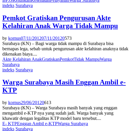
BPJS
Keluhkan
Kesehatan
Pelayanan
Warga Surabaya
indeks
Surabaya
Pemkot Gratiskan Pengurusan Akte
Kelahiran Anak Warga Tidak Mampu
by
kornus
07/11/2012
07/11/2012
0
573
Surabaya (KN) – Bagi warga tidak mampu di Surabaya bisa
bernapas lega, sebab untuk pengurusan akte kelahiran anaknya tidak
dikenakan biaya....
Akte Kelahiran Anak
Gratiskan
Pemkot
Tidak Mampu
Warga
Surabaya
indeks
Surabaya
Warga Surabaya Masih Enggan Ambil e-
KTP
by
kornus
29/06/2012
0
613
Surabaya (KN) – Warga Surabaya masih banyak yang enggan
mengambil e-KTP nya yang sudah jadi. Warga banyak yang
khawatir dengan legalitas KTP model baru tersebut....
E- KTP
Enggan Ambil e-KTP
Warga Surabaya
indeks
Surabaya