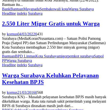
Surabaya di halaman Balai Kota Surabaya, Jumat (22/4/2022).
Bantuan itu...
Bank
Bantuan
Mayapada
Sembako
wali kota
Warga Surabaya
Headline
indeks
Surabaya
2.550 Liter Migor Gratis untuk Warga
by
kornus
04/03/2022
0
431
Surabaya (MediaKoranNusantara.com) – Satuan Polisi Pamong
Praja (Satpol PP) dan Satuan Perlindungan Masyarakat (Satlinmas)
Kota Surabaya membagikan 2.550 liter minyak goreng (migor)
gratis dan sembako...
Bantuan
BPD Linmas
Kota Surabaya
migor
pemkot surabaya
Satpol
PP
Warga Surabaya
Headline
indeks
Surabaya
Warga Surabaya Keluhkan Pelayanan
Kesehatan BPJS
by
kornus
21/03/2016
0
568
Surabaya KN) – Masalah pelayanan kesehatan BPJS masih banyak
dikeluhkan warga. Rata rata rumah sakit pemerintah yang melayani
BPJS di Surabaya dirasakan masih jauh dari...