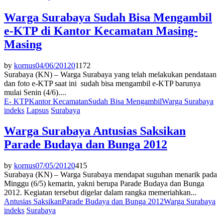
Warga Surabaya Sudah Bisa Mengambil
e-KTP di Kantor Kecamatan Masing-
Masing
by
kornus
04/06/2012
0
1172
Surabaya (KN) – Warga Surabaya yang telah melakukan pendataan
dan foto e-KTP saat ini sudah bisa mengambil e-KTP barunya
mulai Senin (4/6)....
E- KTP
Kantor Kecamatan
Sudah Bisa Mengambil
Warga Surabaya
indeks
Lapsus
Surabaya
Warga Surabaya Antusias Saksikan
Parade Budaya dan Bunga 2012
by
kornus
07/05/2012
0
415
Surabaya (KN) – Warga Surabaya mendapat suguhan menarik pada
Minggu (6/5) kemarin, yakni berupa Parade Budaya dan Bunga
2012. Kegiatan tersebut digelar dalam rangka memeriahkan...
Antusias Saksikan
Parade Budaya dan Bunga 2012
Warga Surabaya
indeks
Surabaya