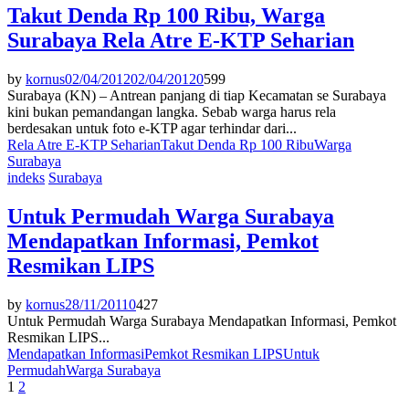
Takut Denda Rp 100 Ribu, Warga
Surabaya Rela Atre E-KTP Seharian
by
kornus
02/04/2012
02/04/2012
0
599
Surabaya (KN) – Antrean panjang di tiap Kecamatan se Surabaya
kini bukan pemandangan langka. Sebab warga harus rela
berdesakan untuk foto e-KTP agar terhindar dari...
Rela Atre E-KTP Seharian
Takut Denda Rp 100 Ribu
Warga
Surabaya
indeks
Surabaya
Untuk Permudah Warga Surabaya
Mendapatkan Informasi, Pemkot
Resmikan LIPS
by
kornus
28/11/2011
0
427
Untuk Permudah Warga Surabaya Mendapatkan Informasi, Pemkot
Resmikan LIPS...
Mendapatkan Informasi
Pemkot Resmikan LIPS
Untuk
Permudah
Warga Surabaya
Paginasi
1
2