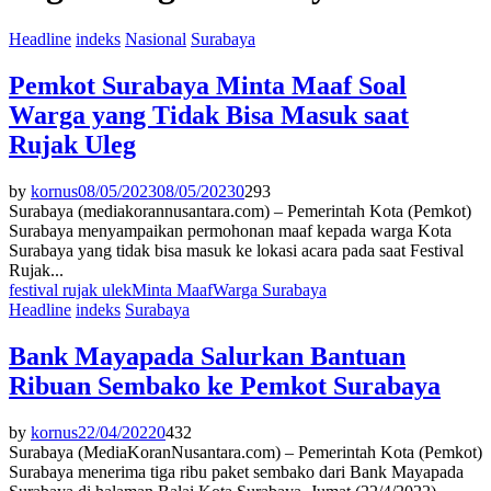
Headline
indeks
Nasional
Surabaya
Pemkot Surabaya Minta Maaf Soal
Warga yang Tidak Bisa Masuk saat
Rujak Uleg
by
kornus
08/05/2023
08/05/2023
0
293
Surabaya (mediakorannusantara.com) – Pemerintah Kota (Pemkot)
Surabaya menyampaikan permohonan maaf kepada warga Kota
Surabaya yang tidak bisa masuk ke lokasi acara pada saat Festival
Rujak...
festival rujak ulek
Minta Maaf
Warga Surabaya
Headline
indeks
Surabaya
Bank Mayapada Salurkan Bantuan
Ribuan Sembako ke Pemkot Surabaya
by
kornus
22/04/2022
0
432
Surabaya (MediaKoranNusantara.com) – Pemerintah Kota (Pemkot)
Surabaya menerima tiga ribu paket sembako dari Bank Mayapada