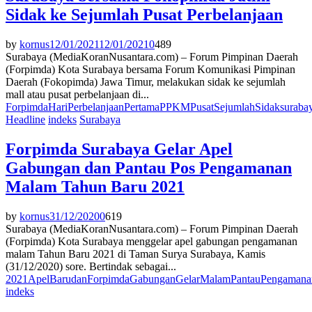
Sidak ke Sejumlah Pusat Perbelanjaan
by
kornus
12/01/2021
12/01/2021
0
489
Surabaya (MediaKoranNusantara.com) – Forum Pimpinan Daerah
(Forpimda) Kota Surabaya bersama Forum Komunikasi Pimpinan
Daerah (Fokopimda) Jawa Timur, melakukan sidak ke sejumlah
mall atau pusat perbelanjaan di...
Forpimda
Hari
Perbelanjaan
Pertama
PPKM
Pusat
Sejumlah
Sidak
suraba
Headline
indeks
Surabaya
Forpimda Surabaya Gelar Apel
Gabungan dan Pantau Pos Pengamanan
Malam Tahun Baru 2021
by
kornus
31/12/2020
0
619
Surabaya (MediaKoranNusantara.com) – Forum Pimpinan Daerah
(Forpimda) Kota Surabaya menggelar apel gabungan pengamanan
malam Tahun Baru 2021 di Taman Surya Surabaya, Kamis
(31/12/2020) sore. Bertindak sebagai...
2021
Apel
Baru
dan
Forpimda
Gabungan
Gelar
Malam
Pantau
Pengamana
indeks