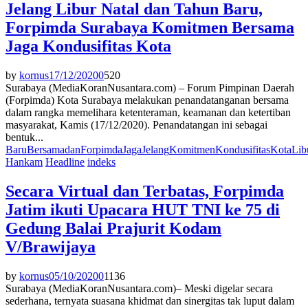
Jelang Libur Natal dan Tahun Baru,
Forpimda Surabaya Komitmen Bersama
Jaga Kondusifitas Kota
by
kornus
17/12/2020
0
520
Surabaya (MediaKoranNusantara.com) – Forum Pimpinan Daerah
(Forpimda) Kota Surabaya melakukan penandatanganan bersama
dalam rangka memelihara ketenteraman, keamanan dan ketertiban
masyarakat, Kamis (17/12/2020). Penandatangan ini sebagai
bentuk...
Baru
Bersama
dan
Forpimda
Jaga
Jelang
Komitmen
Kondusifitas
Kota
Lib
Hankam
Headline
indeks
Secara Virtual dan Terbatas, Forpimda
Jatim ikuti Upacara HUT TNI ke 75 di
Gedung Balai Prajurit Kodam
V/Brawijaya
by
kornus
05/10/2020
0
1136
Surabaya (MediaKoranNusantara.com)– Meski digelar secara
sederhana, ternyata suasana khidmat dan sinergitas tak luput dalam