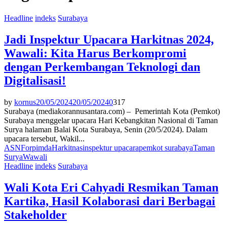
Headline
indeks
Surabaya
Jadi Inspektur Upacara Harkitnas 2024,
Wawali: Kita Harus Berkompromi
dengan Perkembangan Teknologi dan
Digitalisasi!
by
kornus
20/05/2024
20/05/2024
0
317
Surabaya (mediakorannusantara.com) – Pemerintah Kota (Pemkot)
Surabaya menggelar upacara Hari Kebangkitan Nasional di Taman
Surya halaman Balai Kota Surabaya, Senin (20/5/2024). Dalam
upacara tersebut, Wakil...
ASN
Forpimda
Harkitnas
inspektur upacara
pemkot surabaya
Taman
Surya
Wawali
Headline
indeks
Surabaya
Wali Kota Eri Cahyadi Resmikan Taman
Kartika, Hasil Kolaborasi dari Berbagai
Stakeholder