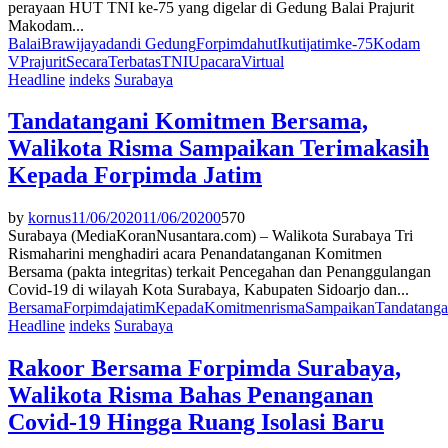
perayaan HUT TNI ke-75 yang digelar di Gedung Balai Prajurit
Makodam...
Balai
Brawijaya
dan
di Gedung
Forpimda
hut
Ikuti
jatim
ke-75
Kodam
V
Prajurit
Secara
Terbatas
TNI
Upacara
Virtual
Headline
indeks
Surabaya
Tandatangani Komitmen Bersama,
Walikota Risma Sampaikan Terimakasih
Kepada Forpimda Jatim
by
kornus
11/06/2020
11/06/2020
0
570
Surabaya (MediaKoranNusantara.com) – Walikota Surabaya Tri
Rismaharini menghadiri acara Penandatanganan Komitmen
Bersama (pakta integritas) terkait Pencegahan dan Penanggulangan
Covid-19 di wilayah Kota Surabaya, Kabupaten Sidoarjo dan...
Bersama
Forpimda
jatim
Kepada
Komitmen
risma
Sampaikan
Tandatanga
Headline
indeks
Surabaya
Rakoor Bersama Forpimda Surabaya,
Walikota Risma Bahas Penanganan
Covid-19 Hingga Ruang Isolasi Baru