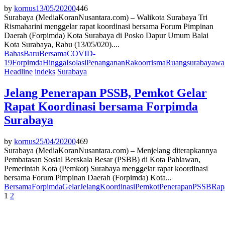
by
kornus
13/05/2020
0
446
Surabaya (MediaKoranNusantara.com) – Walikota Surabaya Tri
Rismaharini menggelar rapat koordinasi bersama Forum Pimpinan
Daerah (Forpimda) Kota Surabaya di Posko Dapur Umum Balai
Kota Surabaya, Rabu (13/05/020)....
Bahas
Baru
Bersama
COVID-
19
Forpimda
Hingga
Isolasi
Penanganan
Rakoor
risma
Ruang
surabaya
wa
Headline
indeks
Surabaya
Jelang Penerapan PSSB, Pemkot Gelar
Rapat Koordinasi bersama Forpimda
Surabaya
by
kornus
25/04/2020
0
469
Surabaya (MediaKoranNusantara.com) – Menjelang diterapkannya
Pembatasan Sosial Berskala Besar (PSBB) di Kota Pahlawan,
Pemerintah Kota (Pemkot) Surabaya menggelar rapat koordinasi
bersama Forum Pimpinan Daerah (Forpimda) Kota...
Bersama
Forpimda
Gelar
Jelang
Koordinasi
Pemkot
Penerapan
PSSB
Rap
Paginasi
1
2
pos