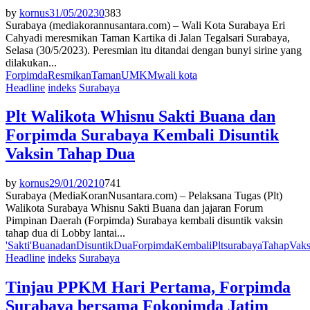
by
kornus
31/05/2023
0
383
Surabaya (mediakorannusantara.com) – Wali Kota Surabaya Eri
Cahyadi meresmikan Taman Kartika di Jalan Tegalsari Surabaya,
Selasa (30/5/2023). Peresmian itu ditandai dengan bunyi sirine yang
dilakukan...
Forpimda
Resmikan
Taman
UMKM
wali kota
Headline
indeks
Surabaya
Plt Walikota Whisnu Sakti Buana dan
Forpimda Surabaya Kembali Disuntik
Vaksin Tahap Dua
by
kornus
29/01/2021
0
741
Surabaya (MediaKoranNusantara.com) – Pelaksana Tugas (Plt)
Walikota Surabaya Whisnu Sakti Buana dan jajaran Forum
Pimpinan Daerah (Forpimda) Surabaya kembali disuntik vaksin
tahap dua di Lobby lantai...
'Sakti'
Buana
dan
Disuntik
Dua
Forpimda
Kembali
Plt
surabaya
Tahap
Vaks
Headline
indeks
Surabaya
Tinjau PPKM Hari Pertama, Forpimda
Surabaya bersama Fokopimda Jatim