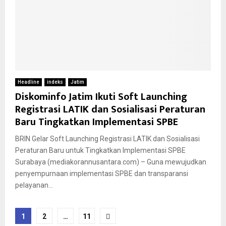
Headline
indeks
Jatim
Diskominfo Jatim Ikuti Soft Launching
Registrasi LATIK dan Sosialisasi Peraturan
Baru Tingkatkan Implementasi SPBE
BRIN Gelar Soft Launching Registrasi LATIK dan Sosialisasi
Peraturan Baru untuk Tingkatkan Implementasi SPBE
Surabaya (mediakorannusantara.com) – Guna mewujudkan
penyempurnaan implementasi SPBE dan transparansi
pelayanan...
Paginasi
1
2
…
11