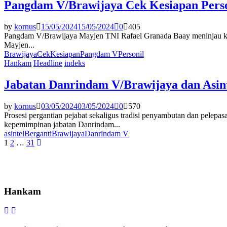
Pangdam V/Brawijaya Cek Kesiapan Pers
by
kornus
15/05/2024
15/05/2024
0
405
Pangdam V/Brawijaya Mayjen TNI Rafael Granada Baay meninjau kes
Mayjen...
Brawijaya
Cek
Kesiapan
Pangdam V
Personil
Hankam
Headline
indeks
Jabatan Danrindam V/Brawijaya dan Asin
by
kornus
03/05/2024
03/05/2024
0
570
Prosesi pergantian pejabat sekaligus tradisi penyambutan dan pel
kepemimpinan jabatan Danrindam...
asintel
Berganti
Brawijaya
Danrindam V
Paginasi
1
2
…
31
pos
Hankam