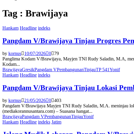
Tag : Brawijaya
Hankam
Headline
indeks
Pangdam V/Brawijaya Tinjau Progres Pe
by
kornus
10/07/2026
0
79
Panglima Kodam V/Brawijaya, Mayjen TNI Rudy Saladin, M.A, menin
Kodam...
Brawijaya
Gresik
Pangdam V
Pembangunan
Tinjau
TP 541
Yonif
Hankam
Headline
indeks
Pangdam V/Brawijaya Tinjau Lokasi Pem
by
kornus
21/05/2026
0
403
Pangdam V/Brawijaya Mayjen TNI Rudy Saladin, M.A. meninjau loka
(mediakorannusantara.com) – Suasana hangat...
Brawijaya
Pangdam V
Pembangunan
Tinjau
Yonif
Hankam
Headline
indeks
Jatim