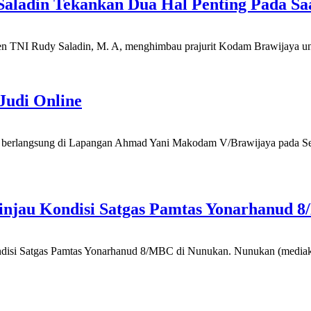
aladin Tekankan Dua Hal Penting Pada Sa
 TNI Rudy Saladin, M. A, menghimbau prajurit Kodam Brawijaya untu
Judi Online
g berlangsung di Lapangan Ahmad Yani Makodam V/Brawijaya pada S
njau Kondisi Satgas Pamtas Yonarhanud 8
ndisi Satgas Pamtas Yonarhanud 8/MBC di Nunukan. Nunukan (mediak