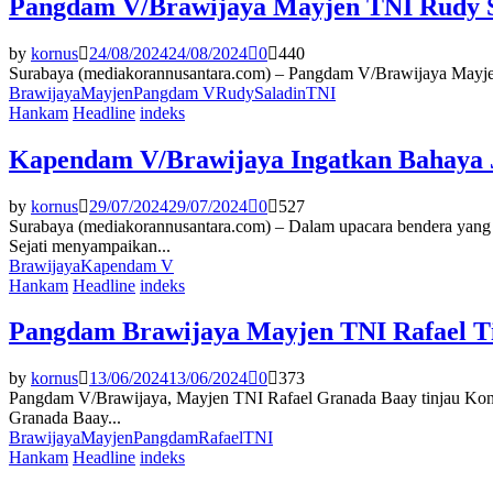
Pangdam V/Brawijaya Mayjen TNI Rudy S
by
kornus
24/08/2024
24/08/2024
0
440
Surabaya (mediakorannusantara.com) – Pangdam V/Brawijaya Mayjen
Brawijaya
Mayjen
Pangdam V
Rudy
Saladin
TNI
Hankam
Headline
indeks
Kapendam V/Brawijaya Ingatkan Bahaya 
by
kornus
29/07/2024
29/07/2024
0
527
Surabaya (mediakorannusantara.com) – Dalam upacara bendera yan
Sejati menyampaikan...
Brawijaya
Kapendam V
Hankam
Headline
indeks
Pangdam Brawijaya Mayjen TNI Rafael Ti
by
kornus
13/06/2024
13/06/2024
0
373
Pangdam V/Brawijaya, Mayjen TNI Rafael Granada Baay tinjau Ko
Granada Baay...
Brawijaya
Mayjen
Pangdam
Rafael
TNI
Hankam
Headline
indeks