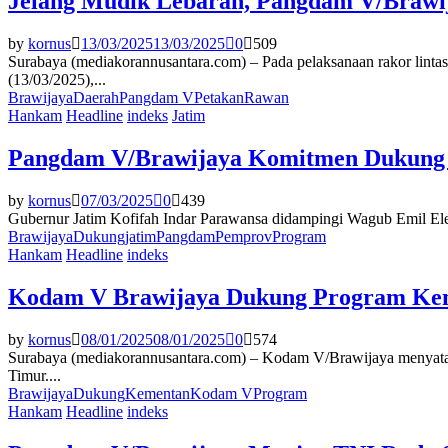
Jelang Mudik Lebaran, Pangdam V/Brawi
by
kornus
13/03/2025
13/03/2025
0
509
Surabaya (mediakorannusantara.com) – Pada pelaksanaan rakor linta
(13/03/2025),...
Brawijaya
Daerah
Pangdam V
Petakan
Rawan
Hankam
Headline
indeks
Jatim
Pangdam V/Brawijaya Komitmen Dukung
by
kornus
07/03/2025
0
439
Gubernur Jatim Kofifah Indar Parawansa didampingi Wagub Emil Ele
Brawijaya
Dukung
jatim
Pangdam
Pemprov
Program
Hankam
Headline
indeks
Kodam V Brawijaya Dukung Program Kem
by
kornus
08/01/2025
08/01/2025
0
574
Surabaya (mediakorannusantara.com) – Kodam V/Brawijaya menyatak
Timur....
Brawijaya
Dukung
Kementan
Kodam V
Program
Hankam
Headline
indeks