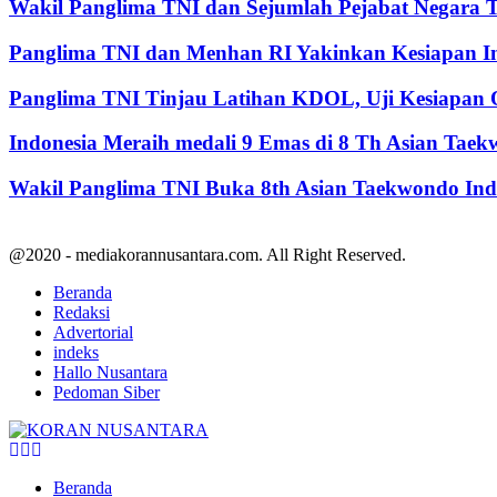
Wakil Panglima TNI dan Sejumlah Pejabat Negara 
Panglima TNI dan Menhan RI Yakinkan Kesiapan Int
Panglima TNI Tinjau Latihan KDOL, Uji Kesiapan O
Indonesia Meraih medali 9 Emas di 8 Th Asian Tae
Wakil Panglima TNI Buka 8th Asian Taekwondo In
@2020 - mediakorannusantara.com. All Right Reserved.
Beranda
Redaksi
Advertorial
indeks
Hallo Nusantara
Pedoman Siber
Facebook
Twitter
Youtube
Beranda