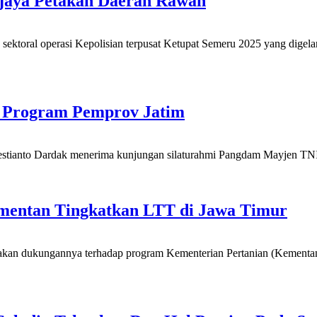
jaya Petakan Daerah Rawan
s sektoral operasi Kepolisian terpusat Ketupat Semeru 2025 yang dig
 Program Pemprov Jatim
stianto Dardak menerima kunjungan silaturahmi Pangdam Mayjen TNI 
entan Tingkatkan LTT di Jawa Timur
an dukungannya terhadap program Kementerian Pertanian (Kementan)