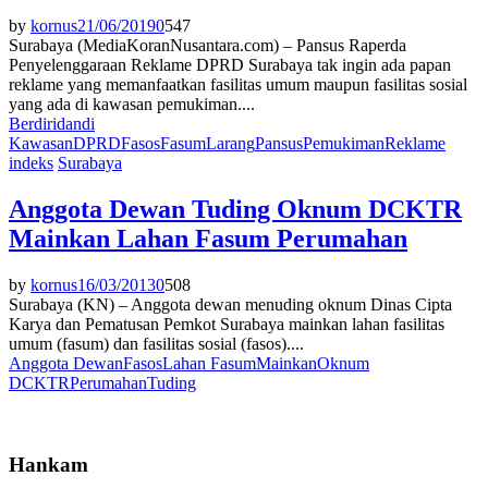
by
kornus
21/06/2019
0
547
Surabaya (MediaKoranNusantara.com) – Pansus Raperda
Penyelenggaraan Reklame DPRD Surabaya tak ingin ada papan
reklame yang memanfaatkan fasilitas umum maupun fasilitas sosial
yang ada di kawasan pemukiman....
Berdiri
dan
di
Kawasan
DPRD
Fasos
Fasum
Larang
Pansus
Pemukiman
Reklame
indeks
Surabaya
Anggota Dewan Tuding Oknum DCKTR
Mainkan Lahan Fasum Perumahan
by
kornus
16/03/2013
0
508
Surabaya (KN) – Anggota dewan menuding oknum Dinas Cipta
Karya dan Pematusan Pemkot Surabaya mainkan lahan fasilitas
umum (fasum) dan fasilitas sosial (fasos)....
Anggota Dewan
Fasos
Lahan Fasum
Mainkan
Oknum
DCKTR
Perumahan
Tuding
Hankam