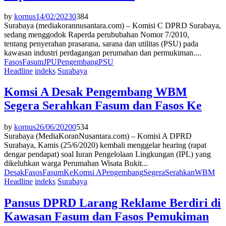
by
kornus
14/02/2023
0
384
Surabaya (mediakorannusantara.com) – Komisi C DPRD Surabaya,
sedang menggodok Raperda perububahan Nomor 7/2010,
tentang penyerahan prasarana, sarana dan utilitas (PSU) pada
kawasan industri perdagangan perumahan dan permukiman....
Fasos
Fasum
JPU
Pengembang
PSU
Headline
indeks
Surabaya
Komsi A Desak Pengembang WBM
Segera Serahkan Fasum dan Fasos Ke
by
kornus
26/06/2020
0
534
Surabaya (MediaKoranNusantara.com) – Komisi A DPRD
Surabaya, Kamis (25/6/2020) kembali menggelar hearing (rapat
dengar pendapat) soal Iuran Pengelolaan Lingkungan (IPL) yang
dikeluhkan warga Perumahan Wisata Bukit...
Desak
Fasos
Fasum
Ke
Komsi A
Pengembang
Segera
Serahkan
WBM
Headline
indeks
Surabaya
Pansus DPRD Larang Reklame Berdiri di
Kawasan Fasum dan Fasos Pemukiman