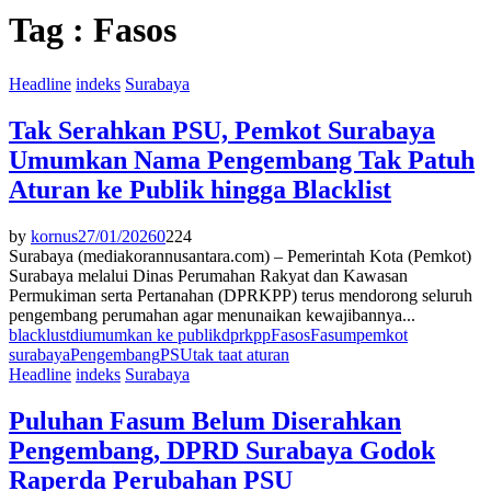
Tag : Fasos
Headline
indeks
Surabaya
Tak Serahkan PSU, Pemkot Surabaya
Umumkan Nama Pengembang Tak Patuh
Aturan ke Publik hingga Blacklist
by
kornus
27/01/2026
0
224
Surabaya (mediakorannusantara.com) – Pemerintah Kota (Pemkot)
Surabaya melalui Dinas Perumahan Rakyat dan Kawasan
Permukiman serta Pertanahan (DPRKPP) terus mendorong seluruh
pengembang perumahan agar menunaikan kewajibannya...
blacklust
diumumkan ke publik
dprkpp
Fasos
Fasum
pemkot
surabaya
Pengembang
PSU
tak taat aturan
Headline
indeks
Surabaya
Puluhan Fasum Belum Diserahkan
Pengembang, DPRD Surabaya Godok
Raperda Perubahan PSU