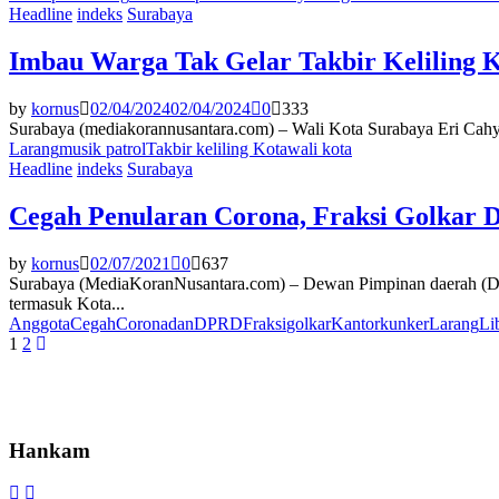
Headline
indeks
Surabaya
Imbau Warga Tak Gelar Takbir Keliling K
by
kornus
02/04/2024
02/04/2024
0
333
Surabaya (mediakorannusantara.com) – Wali Kota Surabaya Eri Cahyad
Larang
musik patrol
Takbir keliling Kota
wali kota
Headline
indeks
Surabaya
Cegah Penularan Corona, Fraksi Golkar 
by
kornus
02/07/2021
0
637
Surabaya (MediaKoranNusantara.com) – Dewan Pimpinan daerah (DPD
termasuk Kota...
Anggota
Cegah
Corona
dan
DPRD
Fraksi
golkar
Kantor
kunker
Larang
Li
Paginasi
1
2
pos
Hankam