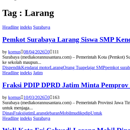
Tag : Larang
Headline
indeks
Surabaya
Pemkot Surabaya Larang Siswa SMP Kenda
by
kornus
08/04/2026
0
111
Surabaya (mediakorannusantara.com) – Pemerintah Kota (Pemkot) Su
ke sekolah maupun...
Dispendik
Kendarai motor
Larang
Orang Tua
pelajar SMP
pemkot sura
Headline
indeks
Jatim
Fraksi PDIP DPRD Jatim Minta Pemprov 
by
kornus
10/03/2026
0
163
Surabaya (mediakorannusantara.com) – Pemerintah Provinsi Jawa Timu
untuk menjaga...
Dinas
Fraksi
jatim
Larang
lebaran
Mobil
mudik
pdip
Untuk
Headline
indeks
Surabaya