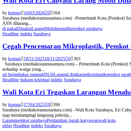
Wali Kota Eri Cahyadi Larang Mobil Din
by
kornus
10/03/2026
0
164
Surabaya (mediakorannusantara.com) –Pemerintah Kota (Pemkot) Sur
ASN dilarang...
di pakai
Dipakai
Larang
Mobdin
mudik
pemkot surabaya
Headline
indeks
Surabaya
Cegah Pencemaran Mikroplastik, Pemkot 
by
kornus
18/11/2025
18/11/2025
0
303
Surabaya (mediakorannusantara.com) – Pemerintah Kota (Pemkot) Su
terhadap warga yang...
air hujan
bakar sampah
DLH
Larang
Libatkan
mikroplastik
pemkot sura
Headline
hukum kriminal
indeks
Surabaya
Wali Kota Eri Tegaskan Larangan Menaha
by
kornus
17/04/2025
0
396
Surabaya (mediakorannusantara.com) –Wali Kota Surabaya, Eri Cahy
siap mendampingi langsung pekerja...
Larang
pemkot surabaya
Perda
tahan ijazah karyawan
wali kota
ekbis
Headline
indeks
Surabaya