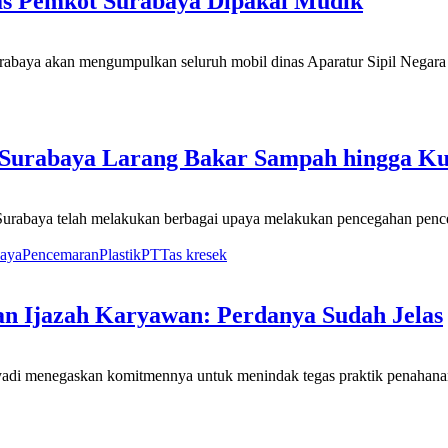
as Pemkot Surabaya Dipakai Mudik
abaya akan mengumpulkan seluruh mobil dinas Aparatur Sipil Negara (
Surabaya Larang Bakar Sampah hingga Kur
rabaya telah melakukan berbagai upaya melakukan pencegahan pencem
baya
Pencemaran
Plastik
PT
Tas kresek
n Ijazah Karyawan: Perdanya Sudah Jelas
adi menegaskan komitmennya untuk menindak tegas praktik penahanan