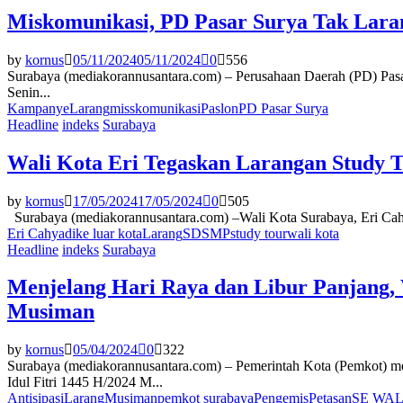
Miskomunikasi, PD Pasar Surya Tak Lar
by
kornus
05/11/2024
05/11/2024
0
556
Surabaya (mediakorannusantara.com) – Perusahaan Daerah (PD) Pasar
Senin...
Kampanye
Larang
misskomunikasi
Paslon
PD Pasar Surya
Headline
indeks
Surabaya
Wali Kota Eri Tegaskan Larangan Study 
by
kornus
17/05/2024
17/05/2024
0
505
Surabaya (mediakorannusantara.com) –Wali Kota Surabaya, Eri Cahya
Eri Cahyadi
ke luar kota
Larang
SD
SMP
study tour
wali kota
Headline
indeks
Surabaya
Menjelang Hari Raya dan Libur Panjang, 
Musiman
by
kornus
05/04/2024
0
322
Surabaya (mediakorannusantara.com) – Pemerintah Kota (Pemkot) m
Idul Fitri 1445 H/2024 M...
Antisipasi
Larang
Musiman
pemkot surabaya
Pengemis
Petasan
SE WAL