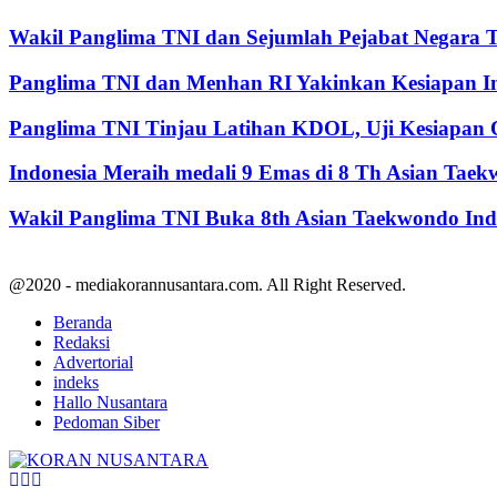
Wakil Panglima TNI dan Sejumlah Pejabat Negara 
Panglima TNI dan Menhan RI Yakinkan Kesiapan Int
Panglima TNI Tinjau Latihan KDOL, Uji Kesiapan O
Indonesia Meraih medali 9 Emas di 8 Th Asian Tae
Wakil Panglima TNI Buka 8th Asian Taekwondo In
@2020 - mediakorannusantara.com. All Right Reserved.
Beranda
Redaksi
Advertorial
indeks
Hallo Nusantara
Pedoman Siber
Facebook
Twitter
Youtube