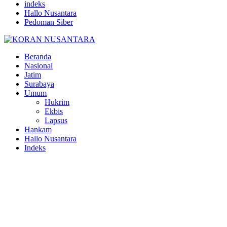
indeks
Hallo Nusantara
Pedoman Siber
Facebook
Twitter
Youtube
Beranda
Nasional
Jatim
Surabaya
Umum
Hukrim
Ekbis
Lapsus
Hankam
Hallo Nusantara
Indeks