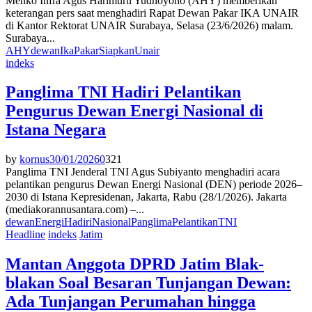
Menko Infra Agus Harimurti Yudhoyono (AHY) memberikan
keterangan pers saat menghadiri Rapat Dewan Pakar IKA UNAIR
di Kantor Rektorat UNAIR Surabaya, Selasa (23/6/2026) malam.
Surabaya...
AHY
dewan
Ika
Pakar
Siapkan
Unair
indeks
Panglima TNI Hadiri Pelantikan
Pengurus Dewan Energi Nasional di
Istana Negara
by
kornus
30/01/2026
0
321
Panglima TNI Jenderal TNI Agus Subiyanto menghadiri acara
pelantikan pengurus Dewan Energi Nasional (DEN) periode 2026–
2030 di Istana Kepresidenan, Jakarta, Rabu (28/1/2026). Jakarta
(mediakorannusantara.com) –...
dewan
Energi
Hadiri
Nasional
Panglima
Pelantikan
TNI
Headline
indeks
Jatim
Mantan Anggota DPRD Jatim Blak-
blakan Soal Besaran Tunjangan Dewan:
Ada Tunjangan Perumahan hingga