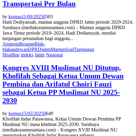
Transportasi Per Bulan
by
kornus
11/09/2025
0
503
Hadi Dediyansah, mantan anggota DPRD Jatim periode 2029-2024.
Surabaya (mediakorannusantara.com) – Mantan anggota DPRD
Jawa Timur periode 2019–2024, Hadi Dediansyah, menilai
tunjangan perumahan bagi anggota...
Anggota
Besaran
Blak-
blakan
dewan
DPRD
jatim
Mantan
Soal
Tunjangan
Headline
indeks
Jatim
Nasional
Kongres XVIII Muslimat NU Ditutup,
Khofifah Sebagai Ketua Umum Dewan
Pembina dan Arifatul Choiri Fauzi
sebagai Ketua PP Muslimat NU 2025-
2030
by
kornus
15/02/2025
0
649
Khofifah Indar Parawansa, Ketua Umum Dewan Pembina PP
Muslimat NU masa khidmat 2025-2030. Surabaya
(mediakorannusantara.com) – Kongres XVIII Muslimat NU
memutuskan Khofifah Indar Parawansa sebagai...