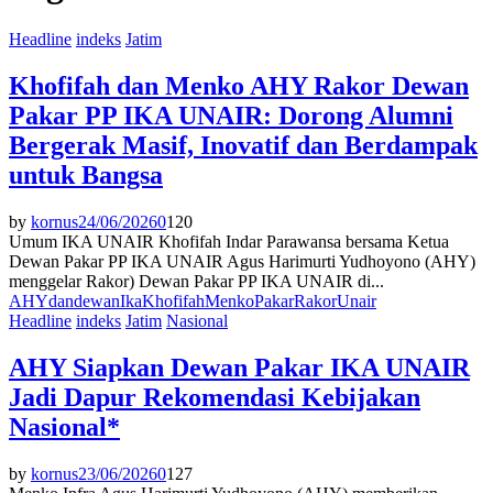
Headline
indeks
Jatim
Khofifah dan Menko AHY Rakor Dewan
Pakar PP IKA UNAIR: Dorong Alumni
Bergerak Masif, Inovatif dan Berdampak
untuk Bangsa
by
kornus
24/06/2026
0
120
Umum IKA UNAIR Khofifah Indar Parawansa bersama Ketua
Dewan Pakar PP IKA UNAIR Agus Harimurti Yudhoyono (AHY)
menggelar Rakor) Dewan Pakar PP IKA UNAIR di...
AHY
dan
dewan
Ika
Khofifah
Menko
Pakar
Rakor
Unair
Headline
indeks
Jatim
Nasional
AHY Siapkan Dewan Pakar IKA UNAIR
Jadi Dapur Rekomendasi Kebijakan
Nasional*
by
kornus
23/06/2026
0
127