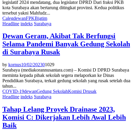
legislatif 2024 mendatang, dua legislator DPRD Dari fraksi PKB
kota Surabaya akan bertarung ditingkat provinsi. Kedua politikus
tersebut yakni Mahfudz...
Caleg
dewan
FPKB
jatim
Headline
indeks
Surabaya
Dewan Geram, Akibat Tak Berfungsi
Selama Pandemi Banyak Gedung Sekolah
di Surabaya Rusak
by
kornus
10/02/2023
0
1029
Surabaya (mediakorannusantara.com) – Komisi D DPRD Surabaya
meminta kepada pihak sekolah segera melaporkan ke Dinas
Pendidikan Surabaya, terkait gedung sekolah yang rusak setelah dua
tahun...
COVID-19
dewan
Gedung Sekolah
Komisi D
rusak
Headline
indeks
Surabaya
Tahap Lelang Proyek Drainase 2023,
Komisi C: Dikerjakan Lebih Awal Lebih
Baik