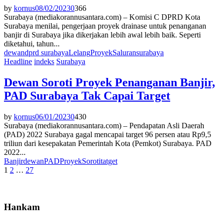
by
kornus
08/02/2023
0
366
Surabaya (mediakorannusantara.com) – Komisi C DPRD Kota
Surabaya menilai, pengerjaan proyek drainase untuk penanganan
banjir di Surabaya jika dikerjakan lebih awal lebih baik. Seperti
diketahui, tahun...
dewan
dprd surabaya
Lelang
Proyek
Saluran
surabaya
Headline
indeks
Surabaya
Dewan Soroti Proyek Penanganan Banjir,
PAD Surabaya Tak Capai Target
by
kornus
06/01/2023
0
430
Surabaya (mediakorannusantara.com) – Pendapatan Asli Daerah
(PAD) 2022 Surabaya gagal mencapai target 96 persen atau Rp9,5
triliun dari kesepakatan Pemerintah Kota (Pemkot) Surabaya. PAD
2022...
Banjir
dewan
PAD
Proyek
Soroti
tatget
Paginasi
1
2
…
27
pos
Hankam