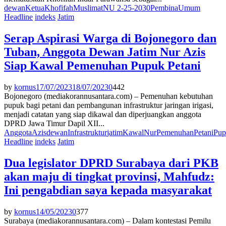
dewan
Ketua
Khofifah
Muslimat
NU 2-25-2030
Pembina
Umum
Headline
indeks
Jatim
Serap Aspirasi Warga di Bojonegoro dan
Tuban, Anggota Dewan Jatim Nur Azis
Siap Kawal Pemenuhan Pupuk Petani
by
kornus
17/07/2023
18/07/2023
0
442
Bojonegoro (mediakorannusantara.com) – Pemenuhan kebutuhan
pupuk bagi petani dan pembangunan infrastruktur jaringan irigasi,
menjadi catatan yang siap dikawal dan diperjuangkan anggota
DPRD Jawa Timur Dapil XII...
Anggota
Azis
dewan
Infrastruktur
jatim
Kawal
Nur
Pemenuhan
Petani
Pup
Headline
indeks
Jatim
Dua legislator DPRD Surabaya dari PKB
akan maju di tingkat provinsi, Mahfudz:
Ini pengabdian saya kepada masyarakat
by
kornus
14/05/2023
0
377
Surabaya (mediakorannusantara.com) – Dalam kontestasi Pemilu