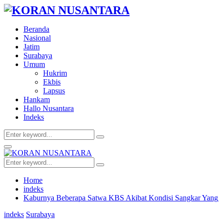
Beranda
Nasional
Jatim
Surabaya
Umum
Hukrim
Ekbis
Lapsus
Hankam
Hallo Nusantara
Indeks
Search
Search
for:
Facebook
Twitter
Youtube
Primary
Menu
Search
Search
for:
Home
indeks
Kaburnya Beberapa Satwa KBS Akibat Kondisi Sangkar Yang
indeks
Surabaya