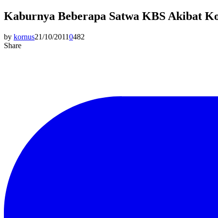
Kaburnya Beberapa Satwa KBS Akibat Ko
by
kornus
21/10/2011
0
482
Share