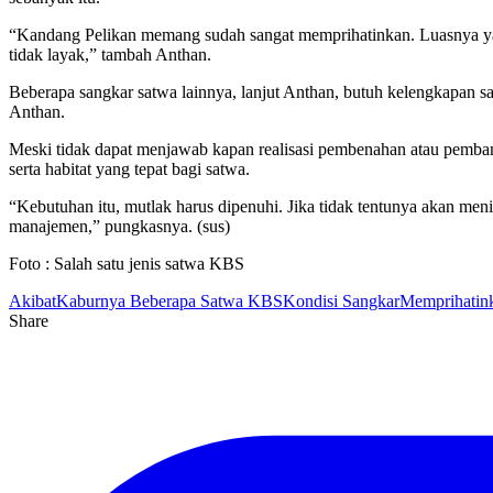
“Kandang Pelikan memang sudah sangat memprihatinkan. Luasnya yang 
tidak layak,” tambah Anthan.
Beberapa sangkar satwa lainnya, lanjut Anthan, butuh kelengkapan sal
Anthan.
Meski tidak dapat menjawab kapan realisasi pembenahan atau pemban
serta habitat yang tepat bagi satwa.
“Kebutuhan itu, mutlak harus dipenuhi. Jika tidak tentunya akan meni
manajemen,” pungkasnya. (sus)
Foto : Salah satu jenis satwa KBS
Akibat
Kaburnya Beberapa Satwa KBS
Kondisi Sangkar
Memprihatin
Share