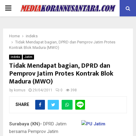
PRIMARY
MENU
Home
indeks
Tidak Mendapat bagian, DPRD dan Pemprov Jatim Protes
Kontrak Blok Madura (MWO)
indeks
Jatim
Tidak Mendapat bagian, DPRD dan
Pemprov Jatim Protes Kontrak Blok
Madura (MWO)
by
kornus
29/04/2011
0
398
SHARE
Surabaya (KN)-
DPRD Jatim
bersama Pemprov Jatim