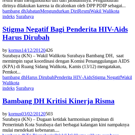
resmi telah mengundurkn diri dari jabatannnya. Pengunduran
dirinya dilakukan karena ia dicalonkan oleh DPP PDIP sebagai...
bambang dh
Jabatan
Mengundurkan Diri
Resmi
Wakil Walikota
indeks
Surabaya
Stigma Negatif Bagi Penderita HIV-Aids
Harus Dirubah
by
kornus
14/12/2012
0
426
Surabaya (KN) – Wakil Walikota Surabaya Bambang DH, saat
memimpin rapat koordinasi dengan Komisi Penanggulangan AIDS
(KPA) di Ruang Sidang Walikota, Kamis (13/12) mengatakan,
Pemkot...
bambang dh
Harus Dirubah
Penderita HIV-Aids
Stigma Negatif
Wakil
Walikota
indeks
Surabaya
Bambang DH Kritisi Kinerja Risma
by
kornus
03/02/2012
0
503
Surabaya (KN) – Dugaan ketidak harmonisan pimpinan di
Pemerintah Kota Surabaya dari berbagai kalangan kini nampaknya
mulai mendekati kebenaran....