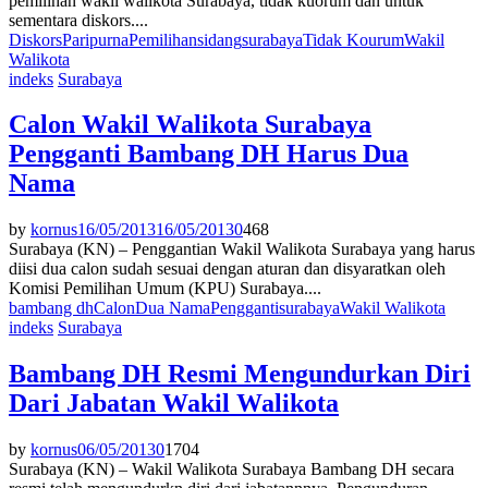
pemilihan wakil walikota Surabaya, tidak kuorum dan untuk
sementara diskors....
Diskors
Paripurna
Pemilihan
sidang
surabaya
Tidak Kourum
Wakil
Walikota
indeks
Surabaya
Calon Wakil Walikota Surabaya
Pengganti Bambang DH Harus Dua
Nama
by
kornus
16/05/2013
16/05/2013
0
468
Surabaya (KN) – Penggantian Wakil Walikota Surabaya yang harus
diisi dua calon sudah sesuai dengan aturan dan disyaratkan oleh
Komisi Pemilihan Umum (KPU) Surabaya....
bambang dh
Calon
Dua Nama
Pengganti
surabaya
Wakil Walikota
indeks
Surabaya
Bambang DH Resmi Mengundurkan Diri
Dari Jabatan Wakil Walikota
by
kornus
06/05/2013
0
1704
Surabaya (KN) – Wakil Walikota Surabaya Bambang DH secara