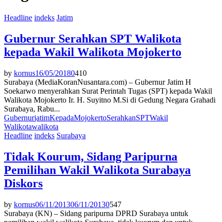
Headline
indeks
Jatim
Gubernur Serahkan SPT Walikota
kepada Wakil Walikota Mojokerto
by
kornus
16/05/2018
0
410
Surabaya (MediaKoranNusantara.com) – Gubernur Jatim H
Soekarwo menyerahkan Surat Perintah Tugas (SPT) kepada Wakil
Walikota Mojokerto Ir. H. Suyitno M.Si di Gedung Negara Grahadi
Surabaya, Rabu...
Gubernur
jatim
Kepada
Mojokerto
Serahkan
SPT
Wakil
Walikota
walikota
Headline
indeks
Surabaya
Tidak Kourum, Sidang Paripurna
Pemilihan Wakil Walikota Surabaya
Diskors
by
kornus
06/11/2013
06/11/2013
0
547
Surabaya (KN) – Sidang paripurna DPRD Surabaya untuk