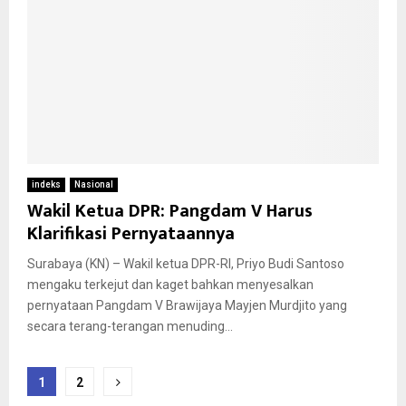
indeks
Nasional
Wakil Ketua DPR: Pangdam V Harus
Klarifikasi Pernyataannya
Surabaya (KN) – Wakil ketua DPR-RI, Priyo Budi Santoso
mengaku terkejut dan kaget bahkan menyesalkan
pernyataan Pangdam V Brawijaya Mayjen Murdjito yang
secara terang-terangan menuding...
Paginasi
1
2