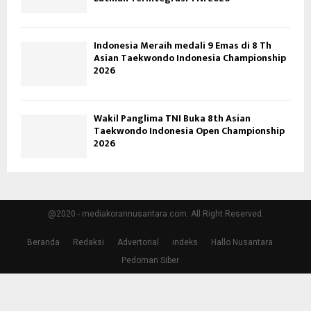
Indonesia Meraih medali 9 Emas di 8 Th
Asian Taekwondo Indonesia Championship
2026
Wakil Panglima TNI Buka 8th Asian
Taekwondo Indonesia Open Championship
2026
@2020 - mediakorannusantara.com. All Right Reserved.
Beranda
Redaksi
Advertorial
indeks
Hallo Nusantara
Pedoman Siber