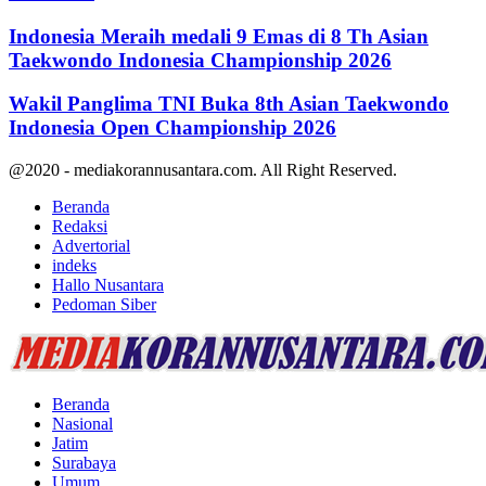
Indonesia Meraih medali 9 Emas di 8 Th Asian
Taekwondo Indonesia Championship 2026
Wakil Panglima TNI Buka 8th Asian Taekwondo
Indonesia Open Championship 2026
@2020 - mediakorannusantara.com. All Right Reserved.
Beranda
Redaksi
Advertorial
indeks
Hallo Nusantara
Pedoman Siber
Facebook
Twitter
Youtube
Beranda
Nasional
Jatim
Surabaya
Umum