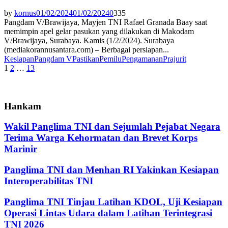
by
kornus
01/02/2024
01/02/2024
0
335
Pangdam V/Brawijaya, Mayjen TNI Rafael Granada Baay saat
memimpin apel gelar pasukan yang dilakukan di Makodam
V/Brawijaya, Surabaya. Kamis (1/2/2024). Surabaya
(mediakorannusantara.com) – Berbagai persiapan...
Kesiapan
Pangdam V
Pastikan
Pemilu
Pengamanan
Prajurit
Paginasi
1
2
…
13
pos
Hankam
Wakil Panglima TNI dan Sejumlah Pejabat Negara
Terima Warga Kehormatan dan Brevet Korps
Marinir
Panglima TNI dan Menhan RI Yakinkan Kesiapan
Interoperabilitas TNI
Panglima TNI Tinjau Latihan KDOL, Uji Kesiapan
Operasi Lintas Udara dalam Latihan Terintegrasi
TNI 2026