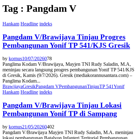
Tag : Pangdam V
Hankam
Headline
indeks
Pangdam V/Brawijaya Tinjau Progres
Pembangunan Yonif TP 541/KJS Gresik
by
kornus
10/07/2026
0
78
Panglima Kodam V/Brawijaya, Mayjen TNI Rudy Saladin, M.A,
meninjau secara langsung progres pembangunan Yonif TP 541/KJS
di Gresik, Kamis (9/7/2026). Gresik (mediakorannusantara.com) –
Panglima Kodam...
Brawijaya
Gresik
Pangdam V
Pembangunan
Tinjau
TP 541
Yonif
Hankam
Headline
indeks
Pangdam V/Brawijaya Tinjau Lokasi
Pembangunan Yonif TP di Sampang
by
kornus
21/05/2026
0
402
Pangdam V/Brawijaya Mayjen TNI Rudy Saladin, M.A. meninjau
lokasi pembangunan Batalyon Infanteri Teritorial Pembangunan