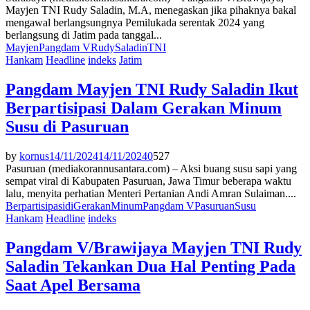
Mayjen TNI Rudy Saladin, M.A, menegaskan jika pihaknya bakal
mengawal berlangsungnya Pemilukada serentak 2024 yang
berlangsung di Jatim pada tanggal...
Mayjen
Pangdam V
Rudy
Saladin
TNI
Hankam
Headline
indeks
Jatim
Pangdam Mayjen TNI Rudy Saladin Ikut
Berpartisipasi Dalam Gerakan Minum
Susu di Pasuruan
by
kornus
14/11/2024
14/11/2024
0
527
Pasuruan (mediakorannusantara.com) – Aksi buang susu sapi yang
sempat viral di Kabupaten Pasuruan, Jawa Timur beberapa waktu
lalu, menyita perhatian Menteri Pertanian Andi Amran Sulaiman....
Berpartisipasi
di
Gerakan
Minum
Pangdam V
Pasuruan
Susu
Hankam
Headline
indeks
Pangdam V/Brawijaya Mayjen TNI Rudy
Saladin Tekankan Dua Hal Penting Pada
Saat Apel Bersama