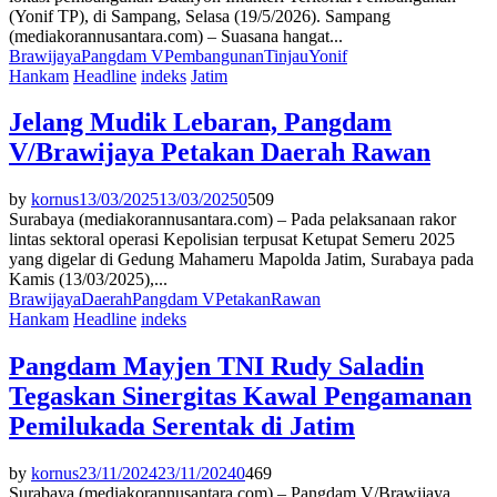
(Yonif TP), di Sampang, Selasa (19/5/2026). Sampang
(mediakorannusantara.com) – Suasana hangat...
Brawijaya
Pangdam V
Pembangunan
Tinjau
Yonif
Hankam
Headline
indeks
Jatim
Jelang Mudik Lebaran, Pangdam
V/Brawijaya Petakan Daerah Rawan
by
kornus
13/03/2025
13/03/2025
0
509
Surabaya (mediakorannusantara.com) – Pada pelaksanaan rakor
lintas sektoral operasi Kepolisian terpusat Ketupat Semeru 2025
yang digelar di Gedung Mahameru Mapolda Jatim, Surabaya pada
Kamis (13/03/2025),...
Brawijaya
Daerah
Pangdam V
Petakan
Rawan
Hankam
Headline
indeks
Pangdam Mayjen TNI Rudy Saladin
Tegaskan Sinergitas Kawal Pengamanan
Pemilukada Serentak di Jatim
by
kornus
23/11/2024
23/11/2024
0
469
Surabaya (mediakorannusantara.com) – Pangdam V/Brawijaya,