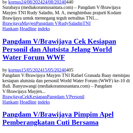
by
kornus
24/08/2024
24/08/2024
0
440
Surabaya (mediakorannusantara.com) – Pangdam V/Brawijaya
Mayjen TNI Rudy Saladin, M. A, menghimbau prajurit Kodam
Brawijaya untuk memegang teguh netralitas TNI....
Brawijaya
Mayjen
Pangdam V
Rudy
Saladin
TNI
Hankam
Headline
indeks
Pangdam V/Brawijaya Cek Kesiapan
Personil dan Alutsista Jelang World
Water Forum WWF
by
kornus
15/05/2024
15/05/2024
0
405
Pangdam V/Brawijaya Mayjen TNI Rafael Granada Baay meninjau
kesiapan alutsista dan personil World Water Forum (WWF) ke-10 di
Bali. Banyuwangi (mediakorannusantara.com) – Pangdam
V/Brawijaya Mayjen...
Brawijaya
Cek
Kesiapan
Pangdam V
Personil
Hankam
Headline
indeks
Pangdam V/Brawijaya Pimpim Apel
Pemberangkatan Cuti Bersama