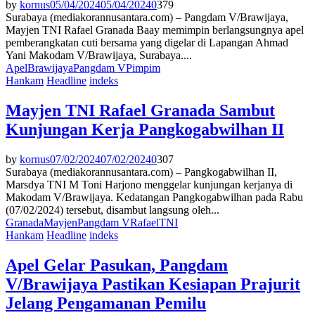
by
kornus
05/04/2024
05/04/2024
0
379
Surabaya (mediakorannusantara.com) – Pangdam V/Brawijaya,
Mayjen TNI Rafael Granada Baay memimpin berlangsungnya apel
pemberangkatan cuti bersama yang digelar di Lapangan Ahmad
Yani Makodam V/Brawijaya, Surabaya....
Apel
Brawijaya
Pangdam V
Pimpim
Hankam
Headline
indeks
Mayjen TNI Rafael Granada Sambut
Kunjungan Kerja Pangkogabwilhan II
by
kornus
07/02/2024
07/02/2024
0
307
Surabaya (mediakorannusantara.com) – Pangkogabwilhan II,
Marsdya TNI M Toni Harjono menggelar kunjungan kerjanya di
Makodam V/Brawijaya. Kedatangan Pangkogabwilhan pada Rabu
(07/02/2024) tersebut, disambut langsung oleh...
Granada
Mayjen
Pangdam V
Rafael
TNI
Hankam
Headline
indeks
Apel Gelar Pasukan, Pangdam
V/Brawijaya Pastikan Kesiapan Prajurit
Jelang Pengamanan Pemilu