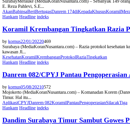
SurabayMerauke (MediaKoranNusantara.com) – Sebanyak 149 oran
E. Reza Pahlevi, S.E...
Akan
Babinsa
Beri
Bertugas
Danrem 174
di
Kepada
Khusus
Koramil
Mer
Hankam
Headline
indeks
Koramil Krembangan Tingkatkan Razia P
by
kornus
22/01/2022
0
469
Surabaya (MediaKoranNusantara.com) – Razia protokol kesehatan kemb
kawasan Jl...
Kesehatan
Koramil
Krembangan
Protokol
Razia
Tingkatkan
Hankam
Headline
indeks
Danrem 082/CPYJ Pantau Pengoperasian Ap
by
kornus
05/08/2021
0
572
Mojokerto (MediaKoranNusantara.com) – Komanadan Korem (Danrem) 
Timur. Hal itu...
Aplikasi
CPYJ
Danrem 082
Koramil
Pantau
Pengoperasian
Silacak
Tiga
Hankam
Headline
indeks
Dandim Surabaya Timur Sambut Gowes P