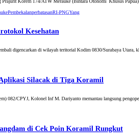
g Prajurit Korem 174/ATW Merauke (Bintara Otonomi Khusus Papua)
auke
Pembekalan
perbatasan
RI-PNG
Yang
rotokol Kesehatan
ali digencarkan di wilayah teritorial Kodim 0830/Surabaya Utara, kh
likasi Silacak di Tiga Koramil
082/CPYJ, Kolonel Inf M. Dariyanto memantau langsung pengoperasia
angdam di Cek Poin Koramil Rungkut