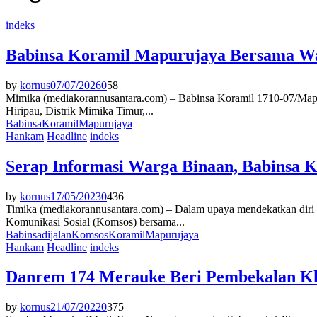
indeks
Babinsa Koramil Mapurujaya Bersama W
by
kornus
07/07/2026
0
58
Mimika (mediakorannusantara.com) – Babinsa Koramil 1710-07/Ma
Hiripau, Distrik Mimika Timur,...
Babinsa
Koramil
Mapurujaya
Hankam
Headline
indeks
Serap Informasi Warga Binaan, Babinsa 
by
kornus
17/05/2023
0
436
Timika (mediakorannusantara.com) – Dalam upaya mendekatkan diri
Komunikasi Sosial (Komsos) bersama...
Babinsa
di
jalan
Komsos
Koramil
Mapurujaya
Hankam
Headline
indeks
Danrem 174 Merauke Beri Pembekalan Kh
by
kornus
21/07/2022
0
375