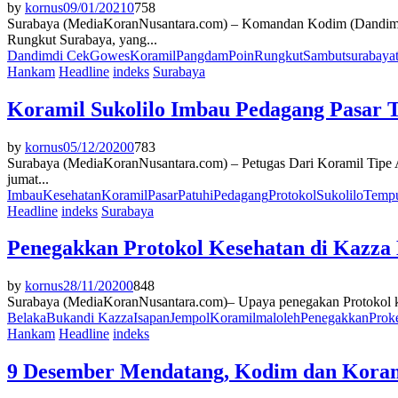
by
kornus
09/01/2021
0
758
Surabaya (MediaKoranNusantara.com) – Komandan Kodim (Dandim) T
Rungkut Surabaya, yang...
Dandim
di Cek
Gowes
Koramil
Pangdam
Poin
Rungkut
Sambut
surabaya
Hankam
Headline
indeks
Surabaya
Koramil Sukolilo Imbau Pedagang Pasar 
by
kornus
05/12/2020
0
783
Surabaya (MediaKoranNusantara.com) – Petugas Dari Koramil Tipe A
jumat...
Imbau
Kesehatan
Koramil
Pasar
Patuhi
Pedagang
Protokol
Sukolilo
Tempu
Headline
indeks
Surabaya
Penegakkan Protokol Kesehatan di Kazza
by
kornus
28/11/2020
0
848
Surabaya (MediaKoranNusantara.com)– Upaya penegakan Protokol kes
Belaka
Bukan
di Kazza
Isapan
Jempol
Koramil
mal
oleh
Penegakkan
Prok
Hankam
Headline
indeks
9 Desember Mendatang, Kodim dan Koram