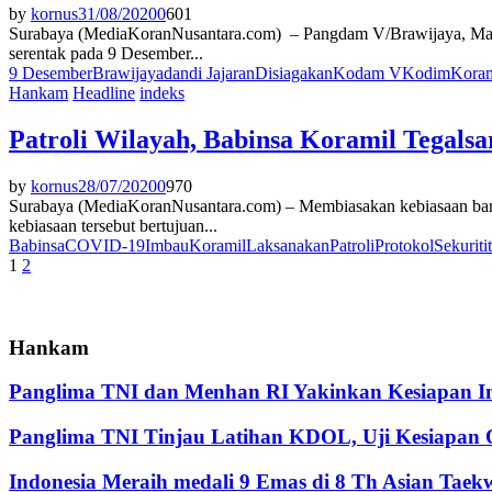
by
kornus
31/08/2020
0
601
Surabaya (MediaKoranNusantara.com) – Pangdam V/Brawijaya, Mayj
serentak pada 9 Desember...
9 Desember
Brawijaya
dan
di Jajaran
Disiagakan
Kodam V
Kodim
Koram
Hankam
Headline
indeks
Patroli Wilayah, Babinsa Koramil Tegalsa
by
kornus
28/07/2020
0
970
Surabaya (MediaKoranNusantara.com) – Membiasakan kebiasaan baru
kebiasaan tersebut bertujuan...
Babinsa
COVID-19
Imbau
Koramil
Laksanakan
Patroli
Protokol
Sekuriti
Paginasi
1
2
pos
Hankam
Panglima TNI dan Menhan RI Yakinkan Kesiapan Int
Panglima TNI Tinjau Latihan KDOL, Uji Kesiapan O
Indonesia Meraih medali 9 Emas di 8 Th Asian Tae