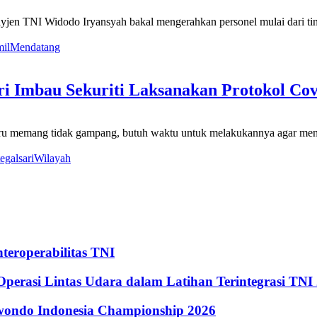
en TNI Widodo Iryansyah bakal mengerahkan personel mulai dari ti
il
Mendatang
ri Imbau Sekuriti Laksanakan Protokol Cov
 memang tidak gampang, butuh waktu untuk melakukannya agar menjad
tegalsari
Wilayah
eroperabilitas TNI
perasi Lintas Udara dalam Latihan Terintegrasi TNI
kwondo Indonesia Championship 2026