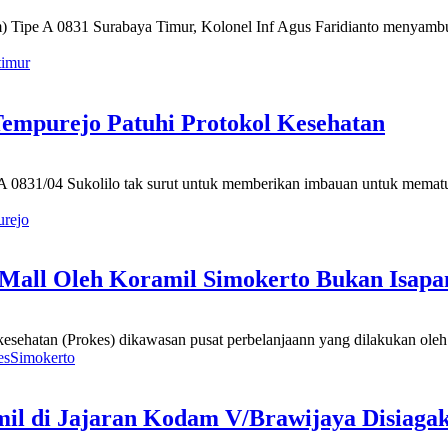
ipe A 0831 Surabaya Timur, Kolonel Inf Agus Faridianto menyambu
timur
Tempurejo Patuhi Protokol Kesehatan
 0831/04 Sukolilo tak surut untuk memberikan imbauan untuk mematuhi
rejo
 Mall Oleh Koramil Simokerto Bukan Isapa
ehatan (Prokes) dikawasan pusat perbelanjaann yang dilakukan oleh K
es
Simokerto
il di Jajaran Kodam V/Brawijaya Disiaga