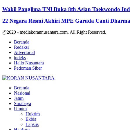
Wakil Panglima TNI Buka 8th Asian Taekwondo In
22 Negara Resmi Akhiri MPE Garuda Canti Dharma 
@2020 - mediakorannusantara.com. All Right Reserved.
Beranda
Redaksi
Advertorial
indeks
Hallo Nusantara
Pedoman Siber
Facebook
Twitter
Youtube
Beranda
Nasional
Jatim
Surabaya
Umum
Hukrim
Ekbis
Lapsus
Hankam