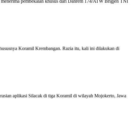
 menerima pembekalan khusus dari Danrem 174/ATW Brigjen TNI
ususnya Koramil Krembangan. Razia itu, kali ini dilakukan di
n aplikasi Silacak di tiga Koramil di wilayah Mojokerto, Jawa