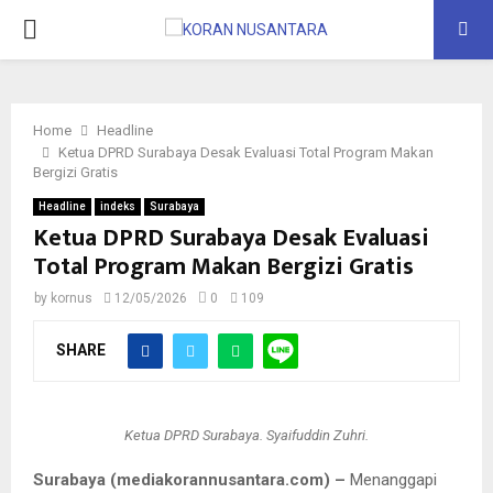
PRIMARY
MENU
Home
Headline
Ketua DPRD Surabaya Desak Evaluasi Total Program Makan
Bergizi Gratis
Headline
indeks
Surabaya
Ketua DPRD Surabaya Desak Evaluasi
Total Program Makan Bergizi Gratis
by
kornus
12/05/2026
0
109
SHARE
Ketua DPRD Surabaya. Syaifuddin Zuhri.
Surabaya (mediakorannusantara.com) –
Menanggapi