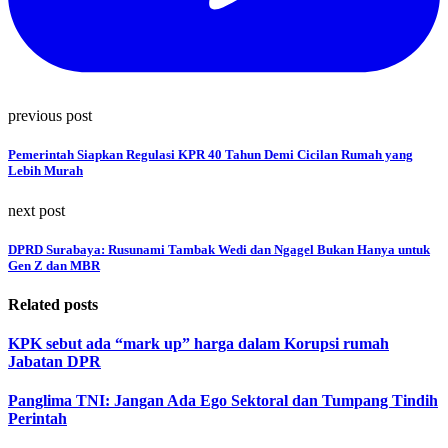
previous post
Pemerintah Siapkan Regulasi KPR 40 Tahun Demi Cicilan Rumah yang
Lebih Murah
next post
DPRD Surabaya: Rusunami Tambak Wedi dan Ngagel Bukan Hanya untuk
Gen Z dan MBR
Related posts
KPK sebut ada “mark up” harga dalam Korupsi rumah
Jabatan DPR
Panglima TNI: Jangan Ada Ego Sektoral dan Tumpang Tindih
Perintah