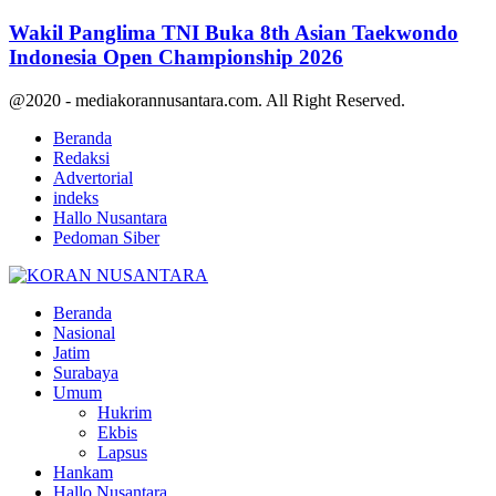
Wakil Panglima TNI Buka 8th Asian Taekwondo
Indonesia Open Championship 2026
@2020 - mediakorannusantara.com. All Right Reserved.
Beranda
Redaksi
Advertorial
indeks
Hallo Nusantara
Pedoman Siber
Facebook
Twitter
Youtube
Beranda
Nasional
Jatim
Surabaya
Umum
Hukrim
Ekbis
Lapsus
Hankam
Hallo Nusantara