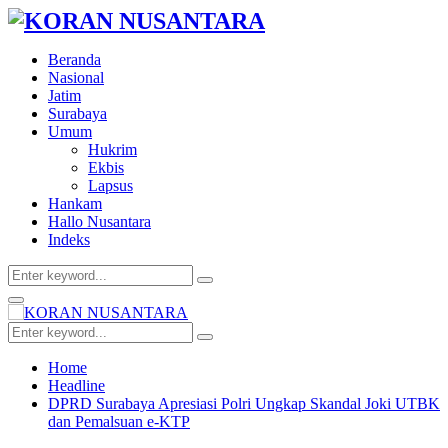
Beranda
Nasional
Jatim
Surabaya
Umum
Hukrim
Ekbis
Lapsus
Hankam
Hallo Nusantara
Indeks
Search
Search
for:
Facebook
Twitter
Youtube
Primary
Menu
Search
Search
for:
Home
Headline
DPRD Surabaya Apresiasi Polri Ungkap Skandal Joki UTBK
dan Pemalsuan e-KTP