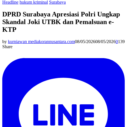
Headline
hukum kriminal
Surabaya
DPRD Surabaya Apresiasi Polri Ungkap
Skandal Joki UTBK dan Pemalsuan e-
KTP
by
kurniawan mediakorannusantara.com
08/05/2026
08/05/2026
0
139
Share