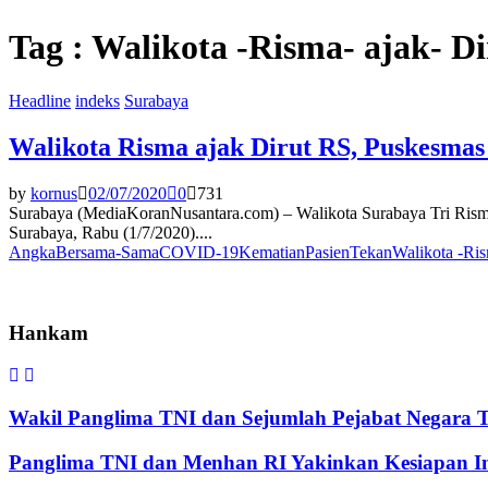
Tag : Walikota -Risma- ajak- 
Headline
indeks
Surabaya
Walikota Risma ajak Dirut RS, Puskesma
by
kornus
02/07/2020
0
731
Surabaya (MediaKoranNusantara.com) – Walikota Surabaya Tri Risma
Surabaya, Rabu (1/7/2020)....
Angka
Bersama-Sama
COVID-19
Kematian
Pasien
Tekan
Walikota -Ri
Hankam
Wakil Panglima TNI dan Sejumlah Pejabat Negara 
Panglima TNI dan Menhan RI Yakinkan Kesiapan Int