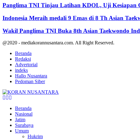
Panglima TNI Tinjau Latihan KDOL, Uji Kesiapan O
Indonesia Meraih medali 9 Emas di 8 Th Asian Tae
Wakil Panglima TNI Buka 8th Asian Taekwondo In
@2020 - mediakorannusantara.com. All Right Reserved.
Beranda
Redaksi
Advertorial
indeks
Hallo Nusantara
Pedoman Siber
Facebook
Twitter
Youtube
Beranda
Nasional
Jatim
Surabaya
Umum
Hukrim