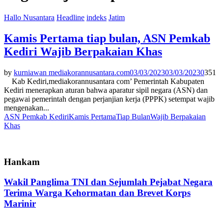
Hallo Nusantara
Headline
indeks
Jatim
Kamis Pertama tiap bulan, ASN Pemkab
Kediri Wajib Berpakaian Khas
by
kurniawan mediakorannusantara.com
03/03/2023
03/03/2023
0
351
Kab Kediri,mediakorannusantara com’ Pemerintah Kabupaten
Kediri menerapkan aturan bahwa aparatur sipil negara (ASN) dan
pegawai pemerintah dengan perjanjian kerja (PPPK) setempat wajib
mengenakan...
ASN Pemkab Kediri
Kamis Pertama
Tiap Bulan
Wajib Berpakaian
Khas
Hankam
Wakil Panglima TNI dan Sejumlah Pejabat Negara
Terima Warga Kehormatan dan Brevet Korps
Marinir