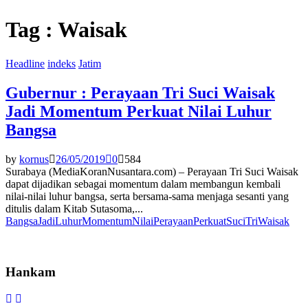
Tag : Waisak
Headline
indeks
Jatim
Gubernur : Perayaan Tri Suci Waisak
Jadi Momentum Perkuat Nilai Luhur
Bangsa
by
kornus
26/05/2019
0
584
Surabaya (MediaKoranNusantara.com) – Perayaan Tri Suci Waisak
dapat dijadikan sebagai momentum dalam membangun kembali
nilai-nilai luhur bangsa, serta bersama-sama menjaga sesanti yang
ditulis dalam Kitab Sutasoma,...
Bangsa
Jadi
Luhur
Momentum
Nilai
Perayaan
Perkuat
Suci
Tri
Waisak
Hankam