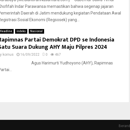
Khofifah Indar Parawansa memastikan bahwa segenap jajaran
Pemerintah Daerah di Jatim mendukung kegiatan Pendataan Awal
Registrasi Sosial Ekonomi (Regsosek) yang...
Headline
indeks
Nasional
Rapimnas Partai Demokrat DPD se Indonesia
Satu Suara Dukung AHY Maju Pilpres 2024
by
kornus
16/09/2022
0
467
Agus Harimurti Yudhoyono (AHY), Rapimnas
artai...
Beran