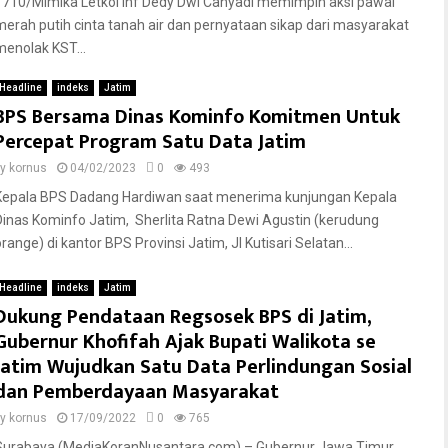
1710/Mimika Letkol Inf Dedy Dwi Cahyadi memimpin aksi pawai
merah putih cinta tanah air dan pernyataan sikap dari masyarakat
menolak KST...
Headline
indeks
Jatim
BPS Bersama Dinas Kominfo Komitmen Untuk
Percepat Program Satu Data Jatim
by
kornus
04/02/2023
0
493
Kepala BPS Dadang Hardiwan saat menerima kunjungan Kepala
Dinas Kominfo Jatim, Sherlita Ratna Dewi Agustin (kerudung
range) di kantor BPS Provinsi Jatim, Jl Kutisari Selatan...
Headline
indeks
Jatim
Dukung Pendataan Regsosek BPS di Jatim,
Gubernur Khofifah Ajak Bupati Walikota se
Jatim Wujudkan Satu Data Perlindungan Sosial
dan Pemberdayaan Masyarakat
by
kornus
17/09/2022
0
765
Surabaya (MediaKoranNusantara.com) – Gubernur Jawa Timur