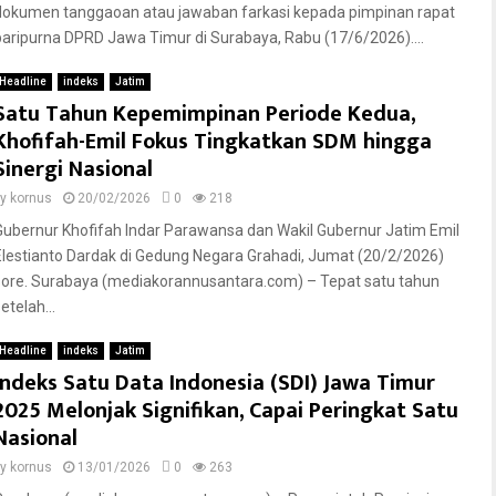
dokumen tanggaoan atau jawaban farkasi kepada pimpinan rapat
paripurna DPRD Jawa Timur di Surabaya, Rabu (17/6/2026)....
Headline
indeks
Jatim
Satu Tahun Kepemimpinan Periode Kedua,
Khofifah-Emil Fokus Tingkatkan SDM hingga
Sinergi Nasional
by
kornus
20/02/2026
0
218
Gubernur Khofifah Indar Parawansa dan Wakil Gubernur Jatim Emil
Elestianto Dardak di Gedung Negara Grahadi, Jumat (20/2/2026)
sore. Surabaya (mediakorannusantara.com) – Tepat satu tahun
etelah...
Headline
indeks
Jatim
Indeks Satu Data Indonesia (SDI) Jawa Timur
2025 Melonjak Signifikan, Capai Peringkat Satu
Nasional
by
kornus
13/01/2026
0
263