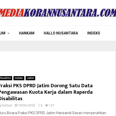
UM
HANKAM
HALLO NUSANTARA
INDEKS
Headline
indeks
Jatim
Fraksi PKS DPRD Jatim Dorong Satu Data
Pengawasan Kuota Kerja dalam Raperda
Disabilitas
by
kornus
18/06/2026
0
127
Juru Bicara Fraksi PKS DPRD Jatim Harisandi Savari menyerahkan