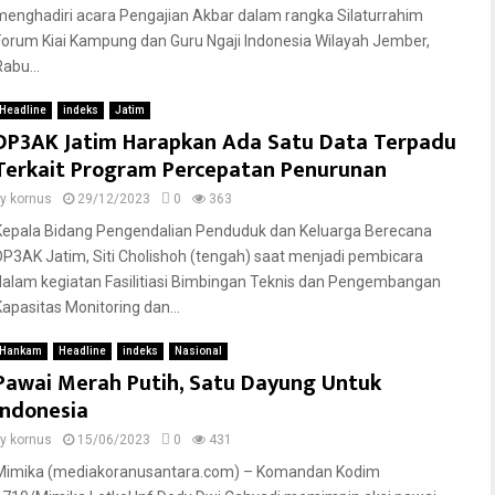
menghadiri acara Pengajian Akbar dalam rangka Silaturrahim
Forum Kiai Kampung dan Guru Ngaji Indonesia Wilayah Jember,
abu...
Headline
indeks
Jatim
DP3AK Jatim Harapkan Ada Satu Data Terpadu
Terkait Program Percepatan Penurunan
by
kornus
29/12/2023
0
363
Kepala Bidang Pengendalian Penduduk dan Keluarga Berecana
DP3AK Jatim, Siti Cholishoh (tengah) saat menjadi pembicara
dalam kegiatan Fasilitiasi Bimbingan Teknis dan Pengembangan
Kapasitas Monitoring dan...
Hankam
Headline
indeks
Nasional
Pawai Merah Putih, Satu Dayung Untuk
Indonesia
by
kornus
15/06/2023
0
431
Mimika (mediakoranusantara.com) – Komandan Kodim