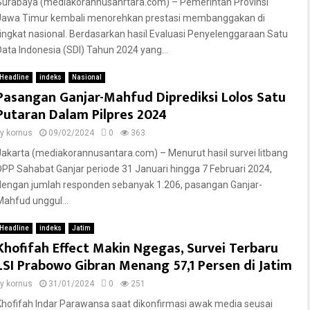
Surabaya (mediakorannusanrtara.com) – Pemerintah Provinsi
Jawa Timur kembali menorehkan prestasi membanggakan di
tingkat nasional. Berdasarkan hasil Evaluasi Penyelenggaraan Satu
Data Indonesia (SDI) Tahun 2024 yang...
Headline
indeks
Nasional
Pasangan Ganjar-Mahfud Diprediksi Lolos Satu
Putaran Dalam Pilpres 2024
by
kornus
09/02/2024
0
363
Jakarta (mediakorannusantara.com) – Menurut hasil survei litbang
DPP Sahabat Ganjar periode 31 Januari hingga 7 Februari 2024,
dengan jumlah responden sebanyak 1.206, pasangan Ganjar-
Mahfud unggul...
Headline
indeks
Jatim
Khofifah Effect Makin Ngegas, Survei Terbaru
LSI Prabowo Gibran Menang 57,1 Persen di Jatim
by
kornus
31/01/2024
0
251
Khofifah Indar Parawansa saat dikonfirmasi awak media seusai