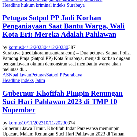
Headline
hukum kriminal
indeks
Surabaya
Petugas Satpol PP Jadi Korban
Penganiayaan Saat Bantu Warga, Wali
Kota Eri: Mereka Adalah Pahlawan
by
kornus
04/12/2023
04/12/2023
0
387
Surabaya (mediakorannusantara.com) – Dua petugas Satuan Polisi
Pamong Praja (Satpol PP) Kota Surabaya, menjadi korban dugaan
penganiayaan oknum demonstran saat membantu warga akan
melintas di...
ASN
pahlawan
Petugas
Satpol PP
surabaya
Headline
indeks
Jatim
Gubernur Khofifah Pimpin Renungan
Suci Hari Pahlawan 2023 di TMP 10
Nopember
by
kornus
10/11/2023
10/11/2023
0
374
Gubernur Jawa Timur, Khofifah Indar Parawansa memimpin
Upacara Malam Renungan Suci Hari Pahlawan 2023 di Taman