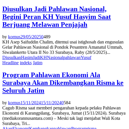
Diusulkan Jadi Pahlawan Nasional,
Begini Peran KH Yusuf Hasyim Saat
Berjuang Melawan Penjajah
by
kornus
29/05/2025
0
489
KH Asep Saifuddin Chalim, ditemui usai istighosah dan engusulan
Gelar Pahlawan Nasional di Pondok Pesantren Amanatul Ummah,
Siwalankerto Utara II No 33 Surabaya, Raby (28/5/2025)...
Diusulkan
Hasim
Jadi
KH
Nasional
pahlawan
Yusuf
Headline
indeks
Jatim
Program Pahlawan Ekonomi Ala
Surabaya Akan Dikembangkan Risma ke
Seluruh Jatim
by
kornus
15/11/2024
15/11/2024
0
584
Cagub Risma saat memberi pengarahan kepada pelaku Pahlawan
Ekonomi di Karangpilang, Surabaya, Jumat (15/11/2024). Surabaya
(mediakorannusantara.com) – Meski tak lagi menjabat Wali Kota
Surabaya, Tri...
Akan
Ekonomi
Kembangkan
pahlawan
Program
risma