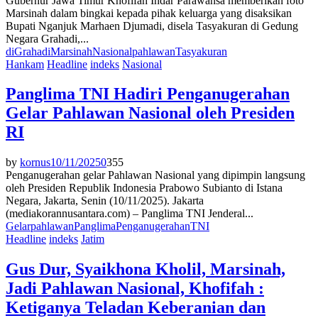
Gubernur Jawa Timur Khofifah Indar Parawansa memberikan foto
Marsinah dalam bingkai kepada pihak keluarga yang disaksikan
Bupati Nganjuk Marhaen Djumadi, disela Tasyakuran di Gedung
Negara Grahadi,...
di
Grahadi
Marsinah
Nasional
pahlawan
Tasyakuran
Hankam
Headline
indeks
Nasional
Panglima TNI Hadiri Penganugerahan
Gelar Pahlawan Nasional oleh Presiden
RI
by
kornus
10/11/2025
0
355
Penganugerahan gelar Pahlawan Nasional yang dipimpin langsung
oleh Presiden Republik Indonesia Prabowo Subianto di Istana
Negara, Jakarta, Senin (10/11/2025). Jakarta
(mediakorannusantara.com) – Panglima TNI Jenderal...
Gelar
pahlawan
Panglima
Penganugerahan
TNI
Headline
indeks
Jatim
Gus Dur, Syaikhona Kholil, Marsinah,
Jadi Pahlawan Nasional, Khofifah :
Ketiganya Teladan Keberanian dan