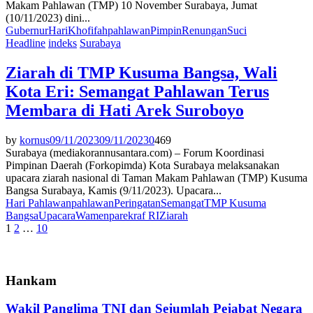
Makam Pahlawan (TMP) 10 November Surabaya, Jumat
(10/11/2023) dini...
Gubernur
Hari
Khofifah
pahlawan
Pimpin
Renungan
Suci
Headline
indeks
Surabaya
Ziarah di TMP Kusuma Bangsa, Wali
Kota Eri: Semangat Pahlawan Terus
Membara di Hati Arek Suroboyo
by
kornus
09/11/2023
09/11/2023
0
469
Surabaya (mediakorannusantara.com) – Forum Koordinasi
Pimpinan Daerah (Forkopimda) Kota Surabaya melaksanakan
upacara ziarah nasional di Taman Makam Pahlawan (TMP) Kusuma
Bangsa Surabaya, Kamis (9/11/2023). Upacara...
Hari Pahlawan
pahlawan
Peringatan
Semangat
TMP Kusuma
Bangsa
Upacara
Wamenparekraf RI
Ziarah
Paginasi
1
2
…
10
pos
Hankam
Wakil Panglima TNI dan Sejumlah Pejabat Negara