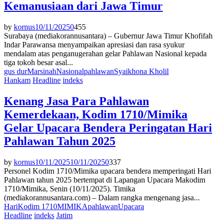
Kemanusiaan dari Jawa Timur
by
kornus
10/11/2025
0
455
Surabaya (mediakorannusantara) – Gubernur Jawa Timur Khofifah
Indar Parawansa menyampaikan apresiasi dan rasa syukur
mendalam atas penganugerahan gelar Pahlawan Nasional kepada
tiga tokoh besar asal...
gus dur
Marsinah
Nasional
pahlawan
Syaikhona Kholil
Hankam
Headline
indeks
Kenang Jasa Para Pahlawan
Kemerdekaan, Kodim 1710/Mimika
Gelar Upacara Bendera Peringatan Hari
Pahlawan Tahun 2025
by
kornus
10/11/2025
10/11/2025
0
337
Personel Kodim 1710/Mimika upacara bendera memperingati Hari
Pahlawan tahun 2025 bertempat di Lapangan Upacara Makodim
1710/Mimika, Senin (10/11/2025). Timika
(mediakorannusantara.com) – Dalam rangka mengenang jasa...
Hari
Kodim 1710
MIMIKA
pahlawan
Upacara
Headline
indeks
Jatim