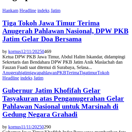
Hankam
Headline
indeks
Jatim
Tiga Tokoh Jawa Timur Terima
Anugerah Pahlawan Nasional, DPW PKB
Jatim Gelar Doa Bersama
by
kornus
12/11/2025
0
469
Ketua DPW PKB Jawa Timur, Abdul Halim Iskandar, didampingi
Sekretaris dan Bendahara DPW PKB Jatim Anik Maslachah dan
Fauzan Fuadi saat ditemui di Surabaya, Selasa...
Anugerah
jatim
jawa
pahlawan
PKB
Terima
Tiga
timur
Tokoh
Headline
indeks
Jatim
Gubernur Jatim Khofifah Gelar
Tasyakuran atas Penganugerahan Gelar
Pahlawan Nasional untuk Marsinah di
Gedung Negara Grahadi
by
kornus
11/11/2025
0
290