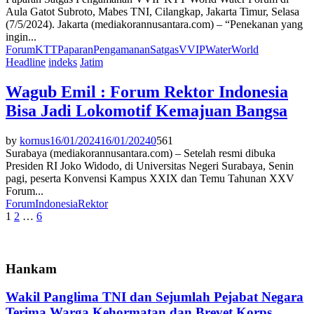
Aula Gatot Subroto, Mabes TNI, Cilangkap, Jakarta Timur, Selasa
(7/5/2024). Jakarta (mediakorannusantara.com) – “Penekanan yang
ingin...
Forum
KTT
Paparan
Pengamanan
Satgas
VVIP
Water
World
Headline
indeks
Jatim
Wagub Emil : Forum Rektor Indonesia
Bisa Jadi Lokomotif Kemajuan Bangsa
by
kornus
16/01/2024
16/01/2024
0
561
Surabaya (mediakorannusantara.com) – Setelah resmi dibuka
Presiden RI Joko Widodo, di Universitas Negeri Surabaya, Senin
pagi, peserta Konvensi Kampus XXIX dan Temu Tahunan XXV
Forum...
Forum
Indonesia
Rektor
Paginasi
1
2
…
6
pos
Hankam
Wakil Panglima TNI dan Sejumlah Pejabat Negara
Terima Warga Kehormatan dan Brevet Korps