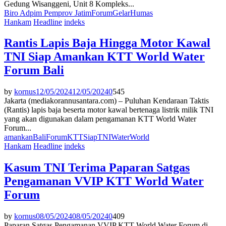
Gedung Wisanggeni, Unit 8 Kompleks...
Biro Adpim Pemprov Jatim
Forum
Gelar
Humas
Hankam
Headline
indeks
Rantis Lapis Baja Hingga Motor Kawal
TNI Siap Amankan KTT World Water
Forum Bali
by
kornus
12/05/2024
12/05/2024
0
545
Jakarta (mediakorannusantara.com) – Puluhan Kendaraan Taktis
(Rantis) lapis baja beserta motor kawal bertenaga listrik milik TNI
yang akan digunakan dalam pengamanan KTT World Water
Forum...
amankan
Bali
Forum
KTT
Siap
TNI
Water
World
Hankam
Headline
indeks
Kasum TNI Terima Paparan Satgas
Pengamanan VVIP KTT World Water
Forum
by
kornus
08/05/2024
08/05/2024
0
409
Paparan Satgas Pengamanan VVIP KTT World Water Forum di