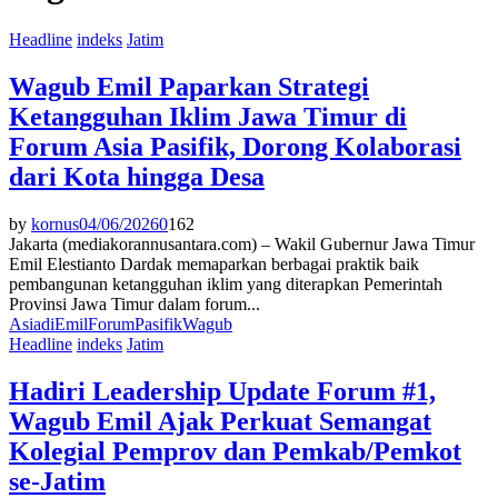
Headline
indeks
Jatim
Wagub Emil Paparkan Strategi
Ketangguhan Iklim Jawa Timur di
Forum Asia Pasifik, Dorong Kolaborasi
dari Kota hingga Desa
by
kornus
04/06/2026
0
162
Jakarta (mediakorannusantara.com) – Wakil Gubernur Jawa Timur
Emil Elestianto Dardak memaparkan berbagai praktik baik
pembangunan ketangguhan iklim yang diterapkan Pemerintah
Provinsi Jawa Timur dalam forum...
Asia
di
Emil
Forum
Pasifik
Wagub
Headline
indeks
Jatim
Hadiri Leadership Update Forum #1,
Wagub Emil Ajak Perkuat Semangat
Kolegial Pemprov dan Pemkab/Pemkot
se-Jatim