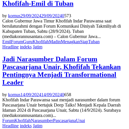
Khofifah-Emil di Tuban
by
kornus
29/09/2024
29/09/2024
0
573
Calon Gubernur Jawa Timur Khofifah Indar Parawansa saat
bersilaturahmi dengan Forum Komunikasi Diniyah Takmiliyah di
Kabupaten Tuban, Sabtu (28/9/2024). Tuban
(mediakorannusantara.com) – Calon Gubernur Jawa...
Emil
Forum
Guru
Khofifah
Madin
Menagkan
Siap
Tuban
Headline
indeks
Jatim
Jadi Narasumber Dalam Forum
Pascasarjana Unair, Khofifah Tekankan
Pentingnya Menjadi Transformational
Leader
by
kornus
14/09/2024
14/09/2024
0
658
Khofifah Indar Parawansa saat menjadi narasumber dalam forum
Pascasarjana Unair bertajuk Deep Talks! Menjadi Kepala Daerah
Idaman 2024 di Pascasarjana Unair, Sabtu (14/9/2024). Surabaya
(mediakorannusantara.com)...
Forum
Khofifah
Narasumber
Pascasarjana
Unai
Headline
indeks
Jatim