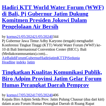
Hadiri KTT World Water Forum (WWF)
di Bali, Pj Gubernur Jatim Dukung
Komitmen Presiden Jokowi Dalam
Pengelolaan Air Bersih
by
kornus
21/05/2024
21/05/2024
0
344
Pj Gubernur Jawa Timur Adhy Karyono (tengah) menghadiri
Konferensi Tingkat Tinggi (KTT) World Water Forum (WWF) ke-
10 di Bali Internasional Convention Center (BICC). Bali
(Mediakorannusantara).com)...
Air
Bali
di
Forum
Gubernur
Hadiri
jatim
KTT
Pj
Sedunia
Headline
indeks
Jatim
Tingkatkan Kualitas Komunikasi Publik,
Biro Adpim Provinsi Jatim Gelar Forum
Humas Perangkat Daerah Pemprov
by
kornus
17/05/2024
17/05/2024
0
406
Kepala Biro Adpim Setda Prov. Jatim Pulung Chausar (dua dari kiri)
dalam acara Forum Humas Perangkat Daerah di Ruang Rapat