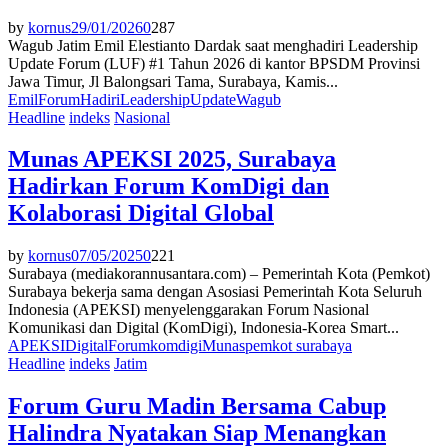
by
kornus
29/01/2026
0
287
Wagub Jatim Emil Elestianto Dardak saat menghadiri Leadership
Update Forum (LUF) #1 Tahun 2026 di kantor BPSDM Provinsi
Jawa Timur, Jl Balongsari Tama, Surabaya, Kamis...
Emil
Forum
Hadiri
Leadership
Update
Wagub
Headline
indeks
Nasional
Munas APEKSI 2025, Surabaya
Hadirkan Forum KomDigi dan
Kolaborasi Digital Global
by
kornus
07/05/2025
0
221
Surabaya (mediakorannusantara.com) – Pemerintah Kota (Pemkot)
Surabaya bekerja sama dengan Asosiasi Pemerintah Kota Seluruh
Indonesia (APEKSI) menyelenggarakan Forum Nasional
Komunikasi dan Digital (KomDigi), Indonesia-Korea Smart...
APEKSI
Digital
Forum
komdigi
Munas
pemkot surabaya
Headline
indeks
Jatim
Forum Guru Madin Bersama Cabup
Halindra Nyatakan Siap Menangkan