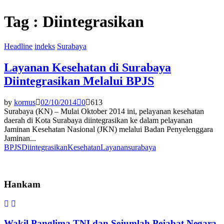
Tag : Diintegrasikan
Headline
indeks
Surabaya
Layanan Kesehatan di Surabaya
Diintegrasikan Melalui BPJS
by
kornus
02/10/2014
0
613
Surabaya (KN) – Mulai Oktober 2014 ini, pelayanan kesehatan
daerah di Kota Surabaya diintegrasikan ke dalam pelayanan
Jaminan Kesehatan Nasional (JKN) melalui Badan Penyelenggara
Jaminan...
BPJS
Diintegrasikan
Kesehatan
Layanan
surabaya
Hankam
Wakil Panglima TNI dan Sejumlah Pejabat Negara