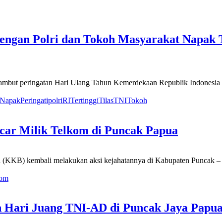
engan Polri dan Tokoh Masyarakat Napak Ti
mbut peringatan Hari Ulang Tahun Kemerdekaan Republik Indonesia 
Napak
Peringati
polri
RI
Tertinggi
Tilas
TNI
Tokoh
ar Milik Telkom di Puncak Papua
(KKB) kembali melakukan aksi kejahatannya di Kabupaten Puncak – 
kom
 Hari Juang TNI-AD di Puncak Jaya Papu