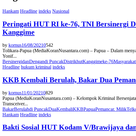
Hankam
Headline
indeks
Nasional
Peringati HUT RI ke-76, TNI Bersinergi D
Kanggime
by
kornus
16/08/2021
0
542
Tolikara-Papua (MediaKoranNusantara.com) – Papua – Dalam menya
Yonif...
Bersinergi
dan
Dengan
di Puncak
Distrik
hut
Kanggime
ke-76
Masyarakat
Headline
hukum kriminal
indeks
KKB Kembali Berulah, Bakar Dua Pemanc
by
kornus
11/01/2021
0
829
Papua (MediaKoranNusantara.com) – Kelompok Kriminal Bersenjata 
Transceiver...
Bakar
Berulah
di Puncak
Dua
Kembali
KKB
Papua
Pemancar. Milik
Tel
Hankam
Headline
indeks
Bakti Sosial HUT Kodam V/Brawijaya dan