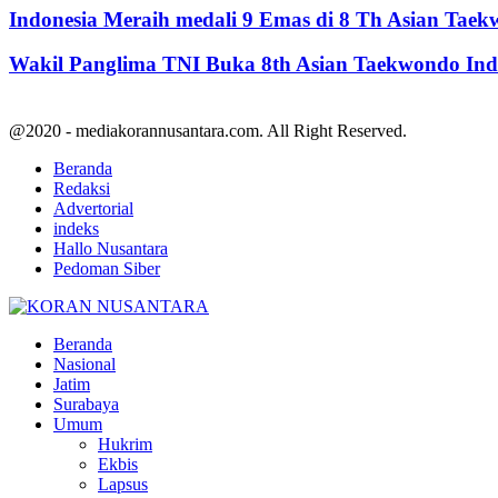
Indonesia Meraih medali 9 Emas di 8 Th Asian Tae
Wakil Panglima TNI Buka 8th Asian Taekwondo In
@2020 - mediakorannusantara.com. All Right Reserved.
Beranda
Redaksi
Advertorial
indeks
Hallo Nusantara
Pedoman Siber
Facebook
Twitter
Youtube
Beranda
Nasional
Jatim
Surabaya
Umum
Hukrim
Ekbis
Lapsus