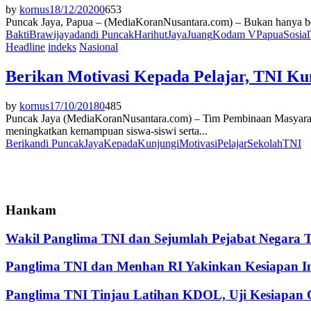
by
kornus
18/12/2020
0
653
Puncak Jaya, Papua – (MediaKoranNusantara.com) – Bukan hanya ber
Bakti
Brawijaya
dan
di Puncak
Hari
hut
Jaya
Juang
Kodam V
Papua
Sosial
Headline
indeks
Nasional
Berikan Motivasi Kepada Pelajar, TNI Ku
by
kornus
17/10/2018
0
485
Puncak Jaya (MediaKoranNusantara.com) – Tim Pembinaan Masyarak
meningkatkan kemampuan siswa-siswi serta...
Berikan
di Puncak
Jaya
Kepada
Kunjungi
Motivasi
Pelajar
Sekolah
TNI
Hankam
Wakil Panglima TNI dan Sejumlah Pejabat Negara 
Panglima TNI dan Menhan RI Yakinkan Kesiapan Int
Panglima TNI Tinjau Latihan KDOL, Uji Kesiapan O