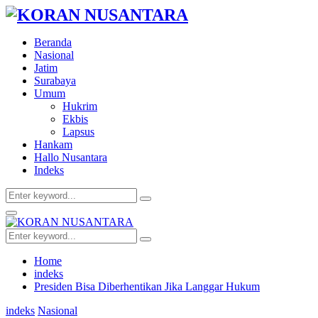
Beranda
Nasional
Jatim
Surabaya
Umum
Hukrim
Ekbis
Lapsus
Hankam
Hallo Nusantara
Indeks
Search
Search
for:
Facebook
Twitter
Youtube
Primary
Menu
Search
Search
for:
Home
indeks
Presiden Bisa Diberhentikan Jika Langgar Hukum
indeks
Nasional