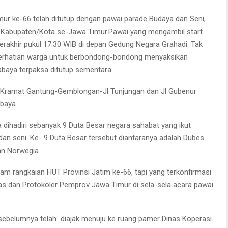
ur ke-66 telah ditutup dengan pawai parade Budaya dan Seni,
31 Kabupaten/Kota se-Jawa Timur.
Pawai yang mengambil start
 berakhir pukul 17.30 WIB di depan Gedung Negara Grahadi. Tak
 perhatian warga untuk berbondong-bondong menyaksikan
abaya terpaksa ditutup sementara.
n-Kramat Gantung-Gemblongan-Jl Tunjungan dan Jl Gubenur
baya.
a dihadiri sebanyak 9 Duta Besar negara sahabat yang ikut
an seni. Ke- 9 Duta Besar tersebut diantaranya adalah Dubes
dan Norwegia.
m rangkaian HUT Provinsi Jatim ke-66, tapi yang terkonfirmasi
as dan Protokoler Pemprov Jawa Timur di sela-sela acara pawai
sebelumnya telah diajak menuju ke ruang pamer Dinas Koperasi