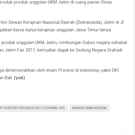
 produk-produk unggulan UKM Jatim di ruang pamer Dinas
tor Dewan Kerajinan Nasional Daerah (Dekranasda) Jatim di Jl
jukkan karya-karya kerajinan unggulan Jawa Timur lainya.
 dan produk unggulan UKM Jatim, rombongan Dubes negara sahabat
kan Jatim Fair 2011, kemudian diajak ke Gedung Negara Grahadi
ga dimemeriahkan oleh enam Provinsi di indonesia, yakni DKI
n Bali.
(yok)
P-CONTENT/UPLOADS/2011/10/PAWAI.JPG
PARADE PAWAI BUDAYA