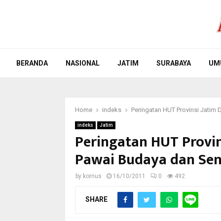
BERANDA
NASIONAL
JATIM
SURABAYA
UM
Home
indeks
Peringatan HUT Provinsi Jatim
indeks
Jatim
Peringatan HUT Provin
Pawai Budaya dan Sen
by
kornus
16/10/2011
0
492
SHARE