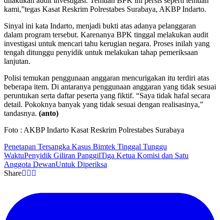
dilakukan audit investigasi. Temuan BPK ini persis seperti temuan
kami,”tegas Kasat Reskrim Polrestabes Surabaya, AKBP Indarto.
Sinyal ini kata Indarto, menjadi bukti atas adanya pelanggaran
dalam program tersebut. Karenanya BPK tinggal melakukan audit
investigasi untuk mencari tahu kerugian negara. Proses inilah yang
tengah ditunggu penyidik untuk melakukan tahap pemeriksaan
lanjutan.
Polisi temukan penggunaan anggaran mencurigakan itu terdiri atas
beberapa item. Di antaranya penggunaan anggaran yang tidak sesuai
peruntukan serta daftar peserta yang fiktif. “Saya tidak hafal secara
detail. Pokoknya banyak yang tidak sesuai dengan realisasinya,”
tandasnya.
(anto)
Foto : AKBP Indarto Kasat Reskrim Polrestabes Surabaya
Penetapan Tersangka Kasus Bimtek Tinggal Tunggu
Waktu
Penyidik Giliran Panggil
Tiga Ketua Komisi dan Satu
Anggota Dewan
Untuk Diperiksa
Share