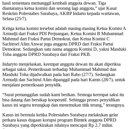
hasil sementara memanggil kembali anggota dewan. Tiga
diantaranya ketua komisi dan seorang lagi anggota,” ujar Kasat
Reskrim Polrestabes Surabaya, AKBP Indarto kepada wartawan,
Selasa (25/7).
Ketiga ketua komisi tersebut adalah masing-masing Ketua Komisi A
Armudji dari Fraksi PDI Perjuangan, Ketua Komisi B Muhammad
Mahmud dari Fraksi Partai Demokrat, dan Ketua Komisi C
Sachiroel Alim Anwar juga anggota DPRD dari Fraksi Partai
Demokrat. Sedangkan satu nama anggota Komisi D, yakni Masduki
Toha anggota DPRD Surabaya dari Fraksi PKB.
Indaryto menjelaskan, keempat anggota dewan itu akan diperiksa
sebagai saksi. Pemeriksaan terhadap Muhammad Mahmud dan
Masduki Toha dijadwalkan pada hari Rabo (27/7). Sedangkan
Armudji dan Sachirul Alim dipanggil pada hari Kamis (28/7), untuk
menjalani pemeriksaan penyidik.
“Surat pemanggilan sudah kami berikan. Semoga keempat saksi itu
bisa datang dan bersikap kooperatif. Sehingga proses penyidikan
kasus ini segera terungkap dan menemukan titik terang,” terangnya.
Kasus ini bermula ketika Polrestabes Surabaya melakukan gelar
perkara kasus dugaan korupsi program Bimtek anggota DPRD
Surabaya yang diperkirakan nilainya mencapai Rp 2,7 miliar.