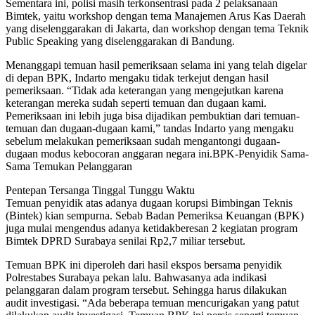
Sementara ini, polisi masih terkonsentrasi pada 2 pelaksanaan
Bimtek, yaitu workshop dengan tema Manajemen Arus Kas Daerah
yang diselenggarakan di Jakarta, dan workshop dengan tema Teknik
Public Speaking yang diselenggarakan di Bandung.
Menanggapi temuan hasil pemeriksaan selama ini yang telah digelar
di depan BPK, Indarto mengaku tidak terkejut dengan hasil
pemeriksaan. “Tidak ada keterangan yang mengejutkan karena
keterangan mereka sudah seperti temuan dan dugaan kami.
Pemeriksaan ini lebih juga bisa dijadikan pembuktian dari temuan-
temuan dan dugaan-dugaan kami,” tandas Indarto yang mengaku
sebelum melakukan pemeriksaan sudah mengantongi dugaan-
dugaan modus kebocoran anggaran negara ini.BPK-Penyidik Sama-
Sama Temukan Pelanggaran
Pentepan Tersanga Tinggal Tunggu Waktu
Temuan penyidik atas adanya dugaan korupsi Bimbingan Teknis
(Bintek) kian sempurna. Sebab Badan Pemeriksa Keuangan (BPK)
juga mulai mengendus adanya ketidakberesan 2 kegiatan program
Bimtek DPRD Surabaya senilai Rp2,7 miliar tersebut.
Temuan BPK ini diperoleh dari hasil ekspos bersama penyidik
Polrestabes Surabaya pekan lalu. Bahwasanya ada indikasi
pelanggaran dalam program tersebut. Sehingga harus dilakukan
audit investigasi. “Ada beberapa temuan mencurigakan yang patut