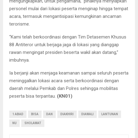
mengungkapkan, untuk pengamana, pihaknya menyiapkan
personel mulai dari lokasi peserta menginap hingga tempat
acara, termasuk mengantisipasi kemungkinan ancaman
terorisme.
“Kami telah berkoordinasi dengan Tim Detasemen Khusus
88 Antiteror untuk berjaga jaga di lokasi yang dianggap
rawan mengingat presiden beserta wakil akan datang,”
imbuhnya.
Ia berjanji akan menjaga keamanan sampai seluruh peserta
meninggalkan lokasi acara serta berkoordinasi dengan
daerah melalui Pemkab dan Polres sehingga mobilitas
peserta bisa terpantau.
(KN01)
1 ABAD
BISA
DAN
DIAKHIRI
DIAWALI
LANTUNAN
NU
SHOLAWAT