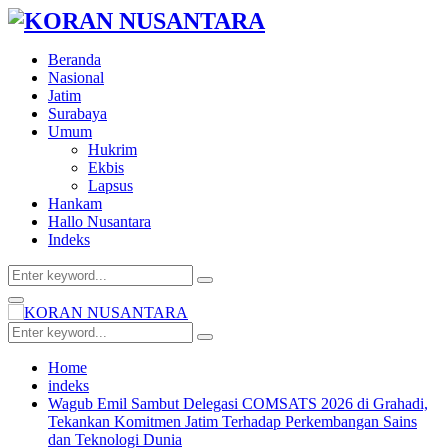
Beranda
Nasional
Jatim
Surabaya
Umum
Hukrim
Ekbis
Lapsus
Hankam
Hallo Nusantara
Indeks
Search
Search
for:
Facebook
Twitter
Youtube
Primary
Menu
Search
Search
for:
Home
indeks
Wagub Emil Sambut Delegasi COMSATS 2026 di Grahadi,
Tekankan Komitmen Jatim Terhadap Perkembangan Sains
dan Teknologi Dunia