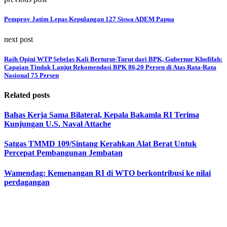
Pemprov Jatim Lepas Kepulangan 127 Siswa ADEM Papua
next post
Raih Opini WTP Sebelas Kali Berturut-Turut dari BPK, Gubernur Khofifah:
Capaian Tindak Lanjut Rekomendasi BPK 86,20 Persen di Atas Rata-Rata
Nasional 75 Persen
Related posts
Bahas Kerja Sama Bilateral, Kepala Bakamla RI Terima
Kunjungan U.S. Naval Attache
Satgas TMMD 109/Sintang Kerahkan Alat Berat Untuk
Percepat Pembangunan Jembatan
Wamendag: Kemenangan RI di WTO berkontribusi ke nilai
perdagangan