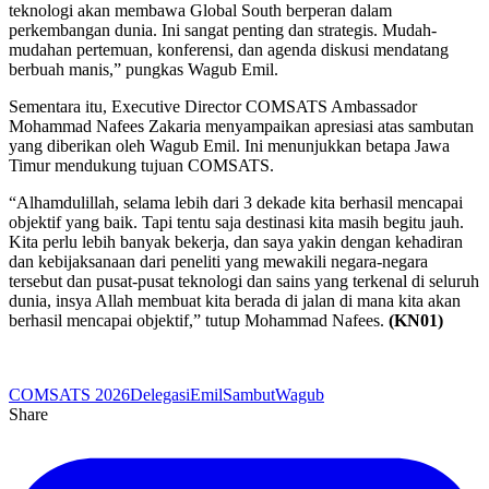
teknologi akan membawa Global South berperan dalam
perkembangan dunia. Ini sangat penting dan strategis. Mudah-
mudahan pertemuan, konferensi, dan agenda diskusi mendatang
berbuah manis,” pungkas Wagub Emil.
Sementara itu, Executive Director COMSATS Ambassador
Mohammad Nafees Zakaria menyampaikan apresiasi atas sambutan
yang diberikan oleh Wagub Emil. Ini menunjukkan betapa Jawa
Timur mendukung tujuan COMSATS.
“Alhamdulillah, selama lebih dari 3 dekade kita berhasil mencapai
objektif yang baik. Tapi tentu saja destinasi kita masih begitu jauh.
Kita perlu lebih banyak bekerja, dan saya yakin dengan kehadiran
dan kebijaksanaan dari peneliti yang mewakili negara-negara
tersebut dan pusat-pusat teknologi dan sains yang terkenal di seluruh
dunia, insya Allah membuat kita berada di jalan di mana kita akan
berhasil mencapai objektif,” tutup Mohammad Nafees.
(KN01)
COMSATS 2026
Delegasi
Emil
Sambut
Wagub
Share