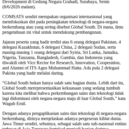
Development di Gedung Negara Grahadi, Surabaya, Senin
(8/6/2026 malam).
COMSATS sendiri merupakan organisasi internasional yang
memfokuskan diri pada peningkatan teknologi di negara-negara
berkembang atau yang sering disebut Global South. Di mana, ilmu
pengetahuan ini vital untuk mendukung pembangunan.
Jajaran peserta yang hadir terdiri atas 6 orang delegasi Pakistan, 4
delegasi Kazakhstan, 6 delegasi China, 2 delegasi Sudan, serta
masing-masing 1 orang delegasi dari Syiria, Sri Lanka, Jamaika,
Nigeria, Tanzania, Bangladesh, Gambia, dan Indonesia yang
diwakili oleh Vice Rector for Research, Innovation, Cooperation,
and Alumni of ITS Agus Muhammad Hatta. Ada pula 2 delegasi
Pakista yang hadir melalui daring.
“Global South bukan hanya salah satu bagian dunia. Lebih dari itu,
Global South merepresentasikan kekuasaan yang sedang tumbuh
karena kita melihat bahwa perkembangan sains dan teknologi tidak
lagi didominasi oleh negara-negara maju di luar Global South,” kata
Wagub Emil.
Dengan adanya pengaplikasian sains dan teknologi di negara-negara
berkembang, dirinya menjelaskan adanya pergeseran kiblat dunia.
Jawa Timur sendiri, sebutnya, sebagai salah satu sub-nasional entitas
terbesar di Asia Tenggara bertekad menjadi bagian darinya.