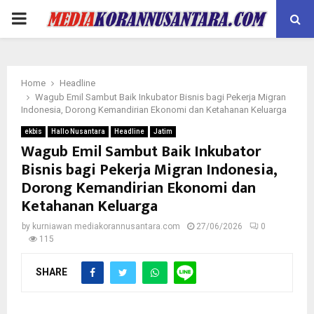
PRIMARY
MENU
Home
Headline
Wagub Emil Sambut Baik Inkubator Bisnis bagi Pekerja Migran
Indonesia, Dorong Kemandirian Ekonomi dan Ketahanan Keluarga
ekbis
Hallo Nusantara
Headline
Jatim
Wagub Emil Sambut Baik Inkubator
Bisnis bagi Pekerja Migran Indonesia,
Dorong Kemandirian Ekonomi dan
Ketahanan Keluarga
by
kurniawan mediakorannusantara.com
27/06/2026
0
115
SHARE