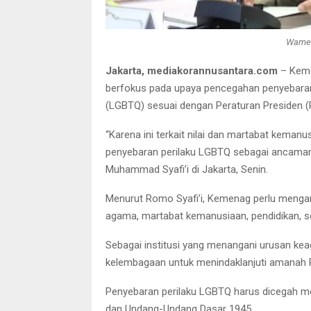
Wamen
Jakarta, mediakorannusantara.com
– Keme
berfokus pada upaya pencegahan penyebaran p
(LGBTQ) sesuai dengan Peraturan Presiden 
“Karena ini terkait nilai dan martabat kem
penyebaran perilaku LGBTQ sebagai ancaman
Muhammad Syafi’i di Jakarta, Senin.
Menurut Romo Syafi’i, Kemenag perlu mengamb
agama, martabat kemanusiaan, pendidikan, s
Sebagai institusi yang menangani urusan k
kelembagaan untuk menindaklanjuti amanah 
Penyebaran perilaku LGBTQ harus dicegah mela
dan Undang-Undang Dasar 1945.