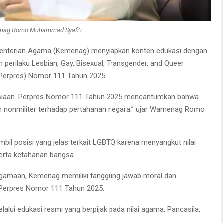
ag Romo Muhammad Syafi’i
nterian Agama (Kemenag) menyiapkan konten edukasi dengan
erilaku Lesbian, Gay, Bisexual, Transgender, and Queer
(Perpres) Nomor 111 Tahun 2025.
anusiaan. Perpres Nomor 111 Tahun 2025 mencantumkan bahwa
 nonmiliter terhadap pertahanan negara,” ujar Wamenag Romo
il posisi yang jelas terkait LGBTQ karena menyangkut nilai
erta ketahanan bangsa.
eagamaan, Kemenag memiliki tanggung jawab moral dan
Perpres Nomor 111 Tahun 2025.
lui edukasi resmi yang berpijak pada nilai agama, Pancasila,