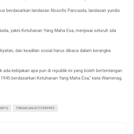
s berdasarkan landasan filosofis Pancasila, landasan yuridis
sila, yakni Ketuhanan Yang Maha Esa, menjiwai seluruh sila
rakyatan, dan keadilan sosial harus dibaca dalam kerangka
ak ada kebijakan apa pun di republik ini yang boleh bertentangan
UD 1945 berdasarkan Ketuhanan Yang Maha Esa,” kata Wamenag.
LGBTQ
TINDAK LANJUTI PERPRES