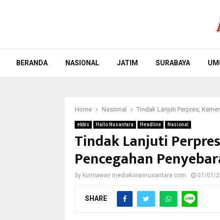
BERANDA
NASIONAL
JATIM
SURABAYA
UM
Home
Nasional
Tindak Lanjuti Perpres, Ke
ekbis
Hallo Nusantara
Headline
Nasional
Tindak Lanjuti Perpre
Pencegahan Penyebar
by
kurniawan mediakorannusantara.com
07/07/
SHARE