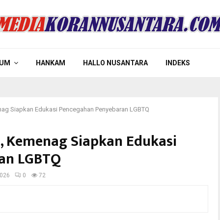
UM
HANKAM
HALLO NUSANTARA
INDEKS
menag Siapkan Edukasi Pencegahan Penyebaran LGBTQ
s, Kemenag Siapkan Edukasi
an LGBTQ
2026
0
72