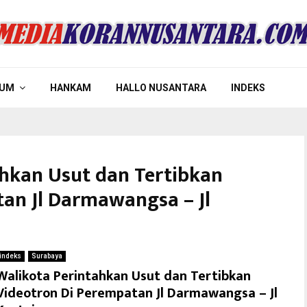
UM
HANKAM
HALLO NUSANTARA
INDEKS
ahkan Usut dan Tertibkan
an Jl Darmawangsa – Jl
indeks
Surabaya
Walikota Perintahkan Usut dan Tertibkan
Videotron Di Perempatan Jl Darmawangsa – Jl