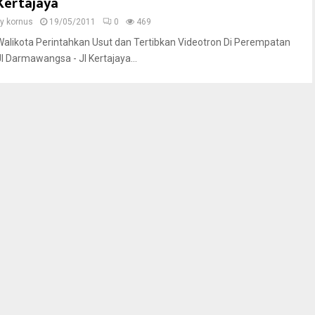
Kertajaya
by
kornus
19/05/2011
0
469
Walikota Perintahkan Usut dan Tertibkan Videotron Di Perempatan
Jl Darmawangsa - Jl Kertajaya...