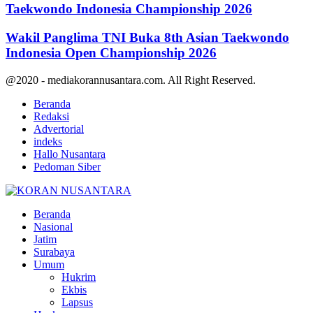
Taekwondo Indonesia Championship 2026
Wakil Panglima TNI Buka 8th Asian Taekwondo
Indonesia Open Championship 2026
@2020 - mediakorannusantara.com. All Right Reserved.
Beranda
Redaksi
Advertorial
indeks
Hallo Nusantara
Pedoman Siber
Facebook
Twitter
Youtube
Beranda
Nasional
Jatim
Surabaya
Umum
Hukrim
Ekbis
Lapsus