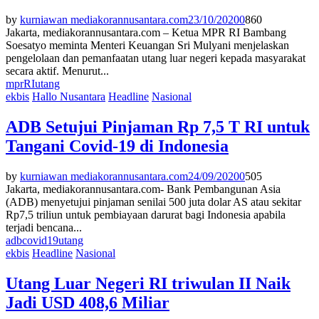
by
kurniawan mediakorannusantara.com
23/10/2020
0
860
Jakarta, mediakorannusantara.com – Ketua MPR RI Bambang
Soesatyo meminta Menteri Keuangan Sri Mulyani menjelaskan
pengelolaan dan pemanfaatan utang luar negeri kepada masyarakat
secara aktif. Menurut...
mpr
RI
utang
ekbis
Hallo Nusantara
Headline
Nasional
ADB Setujui Pinjaman Rp 7,5 T RI untuk
Tangani Covid-19 di Indonesia
by
kurniawan mediakorannusantara.com
24/09/2020
0
505
Jakarta, mediakorannusantara.com- Bank Pembangunan Asia
(ADB) menyetujui pinjaman senilai 500 juta dolar AS atau sekitar
Rp7,5 triliun untuk pembiayaan darurat bagi Indonesia apabila
terjadi bencana...
adb
covid19
utang
ekbis
Headline
Nasional
Utang Luar Negeri RI triwulan II Naik
Jadi USD 408,6 Miliar