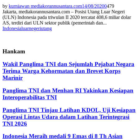
by
kurniawan mediakorannusantara.com
14/08/2020
0
479
Jakarta, mediakorannusantara.com – Posisi Utang Luar Negeri
(ULN) Indonesia pada triwulan II 2020 tercatat 408,6 miliar dolar
AS, terdiri dari ULN sektor publik (pemerintah dan...
Indonesia
luarnegeri
utang
Hankam
Wakil Panglima TNI dan Sejumlah Pejabat Negara
Terima Warga Kehormatan dan Brevet Korps
Marinir
Panglima TNI dan Menhan RI Yakinkan Kesiapan
Interoperabilitas TNI
Panglima TNI Tinjau Latihan KDOL, Uji Kesiapan
Operasi Lintas Udara dalam Latihan Terintegrasi
TNI 2026
Indonesia Meraih medali 9 Emas di 8 Th Asian