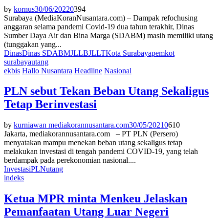
by
kornus
30/06/2022
0
394
Surabaya (MediaKoranNusantara.com) – Dampak refochusing
anggaran selama pandemi Covid-19 dua tahun terakhir, Dinas
Sumber Daya Air dan Bina Marga (SDABM) masih memiliki utang
(tunggakan yang...
Dinas
Dinas SDABM
JLLB
JLLT
Kota Surabaya
pemkot
surabaya
utang
ekbis
Hallo Nusantara
Headline
Nasional
PLN sebut Tekan Beban Utang Sekaligus
Tetap Berinvestasi
by
kurniawan mediakorannusantara.com
30/05/2021
0
610
Jakarta, mediakorannusantara.com – PT PLN (Persero)
menyatakan mampu menekan beban utang sekaligus tetap
melakukan investasi di tengah pandemi COVID-19, yang telah
berdampak pada perekonomian nasional....
Investasi
PLN
utang
indeks
Ketua MPR minta Menkeu Jelaskan
Pemanfaatan Utang Luar Negeri