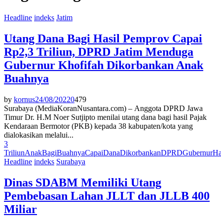
Headline
indeks
Jatim
Utang Dana Bagi Hasil Pemprov Capai
Rp2,3 Triliun, DPRD Jatim Menduga
Gubernur Khofifah Dikorbankan Anak
Buahnya
by
kornus
24/08/2022
0
479
Surabaya (MediaKoranNusantara.com) – Anggota DPRD Jawa
Timur Dr. H.M Noer Sutjipto menilai utang dana bagi hasil Pajak
Kendaraan Bermotor (PKB) kepada 38 kabupaten/kota yang
dialokasikan melalui...
3
Triliun
Anak
Bagi
Buahnya
Capai
Dana
Dikorbankan
DPRD
Gubernur
Ha
Headline
indeks
Surabaya
Dinas SDABM Memiliki Utang
Pembebasan Lahan JLLT dan JLLB 400
Miliar