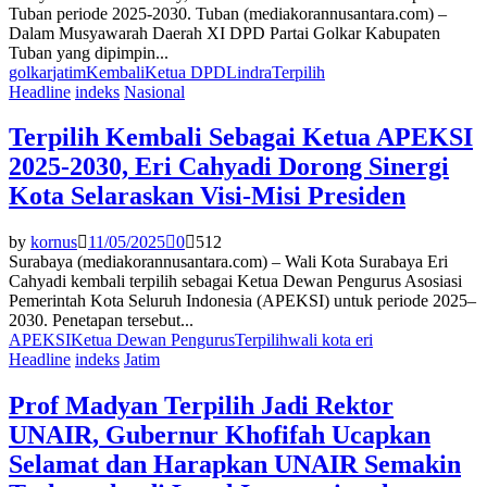
Tuban periode 2025-2030. Tuban (mediakorannusantara.com) –
Dalam Musyawarah Daerah XI DPD Partai Golkar Kabupaten
Tuban yang dipimpin...
golkar
jatim
Kembali
Ketua DPD
Lindra
Terpilih
Headline
indeks
Nasional
Terpilih Kembali Sebagai Ketua APEKSI
2025-2030, Eri Cahyadi Dorong Sinergi
Kota Selaraskan Visi-Misi Presiden
by
kornus
11/05/2025
0
512
Surabaya (mediakorannusantara.com) – Wali Kota Surabaya Eri
Cahyadi kembali terpilih sebagai Ketua Dewan Pengurus Asosiasi
Pemerintah Kota Seluruh Indonesia (APEKSI) untuk periode 2025–
2030. Penetapan tersebut...
APEKSI
Ketua Dewan Pengurus
Terpilih
wali kota eri
Headline
indeks
Jatim
Prof Madyan Terpilih Jadi Rektor
UNAIR, Gubernur Khofifah Ucapkan
Selamat dan Harapkan UNAIR Semakin