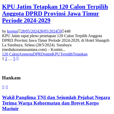
KPU Jatim Tetapkan 120 Calon Terpilih
Anggota DPRD Provinsi Jawa Timur
Periode 2024-2029
by
kornus
28/05/2024
28/05/2024
0
448
KPU Jatim rapat pleno penetapan 120 Calon Terpilih Anggota
DPRD Provinsi Jawa Timur Periode 2024-2029, di Hotel Shangril-
La Surabaya, Selasa (28/5/2024). Surabaya
(mediakorannusantara.com) – Komisi...
120 Calon
Anggota
DPRD
jatim
KPU
Terpilih
Tetapkan
Paginasi
1
2
…
5
pos
Hankam
Wakil Panglima TNI dan Sejumlah Pejabat Negara
Terima Warga Kehormatan dan Brevet Korps
Marinir