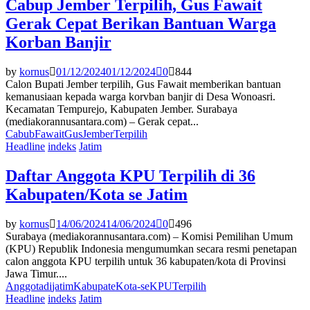
Cabup Jember Terpilih, Gus Fawait
Gerak Cepat Berikan Bantuan Warga
Korban Banjir
by
kornus
01/12/2024
01/12/2024
0
844
Calon Bupati Jember terpilih, Gus Fawait memberikan bantuan
kemanusiaan kepada warga korvban banjir di Desa Wonoasri.
Kecamatan Tempurejo, Kabupaten Jember. Surabaya
(mediakorannusantara.com) – Gerak cepat...
Cabub
Fawait
Gus
Jember
Terpilih
Headline
indeks
Jatim
Daftar Anggota KPU Terpilih di 36
Kabupaten/Kota se Jatim
by
kornus
14/06/2024
14/06/2024
0
496
Surabaya (mediakorannusantara.com) – Komisi Pemilihan Umum
(KPU) Republik Indonesia mengumumkan secara resmi penetapan
calon anggota KPU terpilih untuk 36 kabupaten/kota di Provinsi
Jawa Timur....
Anggota
di
jatim
Kabupate
Kota-se
KPU
Terpilih
Headline
indeks
Jatim