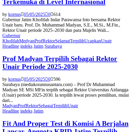
Terkemuka di Level Internasional
by
kornus
05/05/2025
0
614
Gubernur Jatim Khofifah Indar Parawansa foto bersama Rektor
Unair baru. Prof. Dr. Muhammad Madyan, S.E., M.Si., M.Fin.,
Rektor Unair periode 2025–2030 dan para Majelis Wali...
Gubernur
Khofifah
Medyan
Prof
Rektor
Selamat
Terpilih
Ucapkan
Unair
Headline
indeks
Jatim
Surabaya
Prof Madyan Terpilih Sebagai Rektor
Unair Periode 2025-2030
by
kornus
05/05/2025
0
596
Surabaya (mediakorannusantara.com) – Prof Dr Muhammad
Madyan SE MSi MFin terplih sebagai Rektor Universitas Airlangga
(Unair) periode 2025-2030. Ia terpilih lewat proses pemilihan, mulai
dari...
Madyan
Prof
Rektor
Sebagai
Terpilih
Unair
Headline
indeks
Jatim
Fit And Proper Test di Komisi A Berjalan
Lancar, Anggota KPID Jatim Terpilih