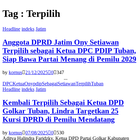
Tag : Terpilih
Headline
indeks
Jatim
Anggota DPRD Jatim Ony Setiawan
Terpilih sebagai Ketua DPC PDIP Tuban,
Siap Bawa Partai Menang di Pemilu 2029
by
kornus
21/12/2025
0
347
...
DPC
Ketua
Ony
pdip
Sebagai
Setiawan
Terpilih
Tuban
Headline
indeks
Jatim
Kembali Terpilih Sebagai Ketua DPD
Golkar Tuban, Lindra Targetkan 25
Kursi DPRD di Pemilu Mendatang
by
kornus
07/08/2025
0
530
Aditya Halindra Faridzky, Ketua DPD Partai Golkar Kabupaten