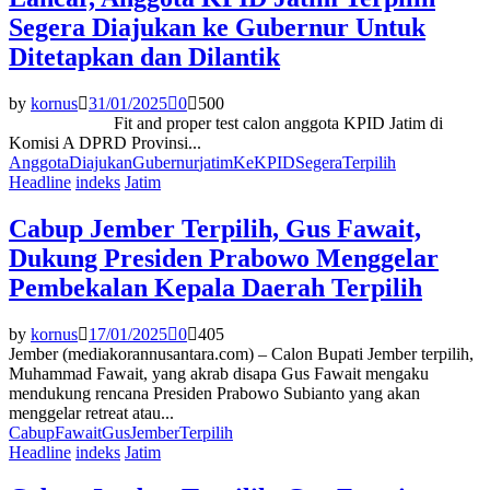
Segera Diajukan ke Gubernur Untuk
Ditetapkan dan Dilantik
by
kornus
31/01/2025
0
500
Fit and proper test calon anggota KPID Jatim di
Komisi A DPRD Provinsi...
Anggota
Diajukan
Gubernur
jatim
Ke
KPID
Segera
Terpilih
Headline
indeks
Jatim
Cabup Jember Terpilih, Gus Fawait,
Dukung Presiden Prabowo Menggelar
Pembekalan Kepala Daerah Terpilih
by
kornus
17/01/2025
0
405
Jember (mediakorannusantara.com) – Calon Bupati Jember terpilih,
Muhammad Fawait, yang akrab disapa Gus Fawait mengaku
mendukung rencana Presiden Prabowo Subianto yang akan
menggelar retreat atau...
Cabup
Fawait
Gus
Jember
Terpilih
Headline
indeks
Jatim