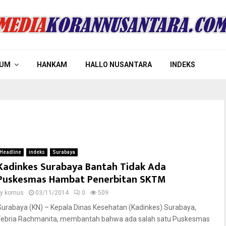
UM
HANKAM
HALLO NUSANTARA
INDEKS
Headline
indeks
Surabaya
Kadinkes Surabaya Bantah Tidak Ada
Puskesmas Hambat Penerbitan SKTM
by
kornus
03/11/2014
0
509
Surabaya (KN) – Kepala Dinas Kesehatan (Kadinkes) Surabaya,
Febria Rachmanita, membantah bahwa ada salah satu Puskesmas