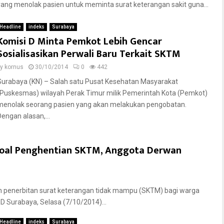
yang menolak pasien untuk meminta surat keterangan sakit guna...
Headline
indeks
Surabaya
Komisi D Minta Pemkot Lebih Gencar
Sosialisasikan Perwali Baru Terkait SKTM
by
kornus
30/10/2014
0
442
Surabaya (KN) – Salah satu Pusat Kesehatan Masyarakat
(Puskesmas) wilayah Perak Timur milik Pemerintah Kota (Pemkot)
menolak seorang pasien yang akan melakukan pengobatan.
Dengan alasan,...
 Soal Penghentian SKTM, Anggota Derwan
an penerbitan surat keterangan tidak mampu (SKTM) bagi warga
RD Surabaya, Selasa (7/10/2014)...
Headline
indeks
Surabaya