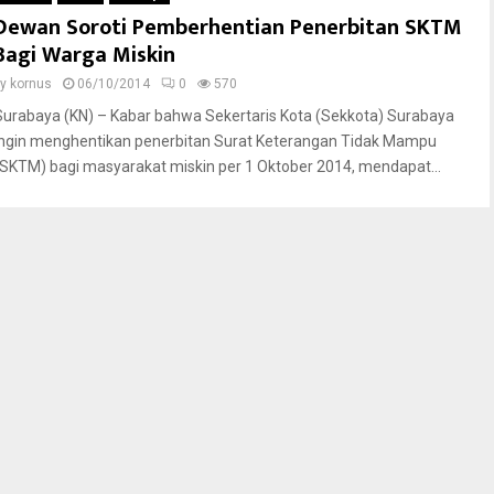
Dewan Soroti Pemberhentian Penerbitan SKTM
Bagi Warga Miskin
by
kornus
06/10/2014
0
570
Surabaya (KN) – Kabar bahwa Sekertaris Kota (Sekkota) Surabaya
ingin menghentikan penerbitan Surat Keterangan Tidak Mampu
(SKTM) bagi masyarakat miskin per 1 Oktober 2014, mendapat...