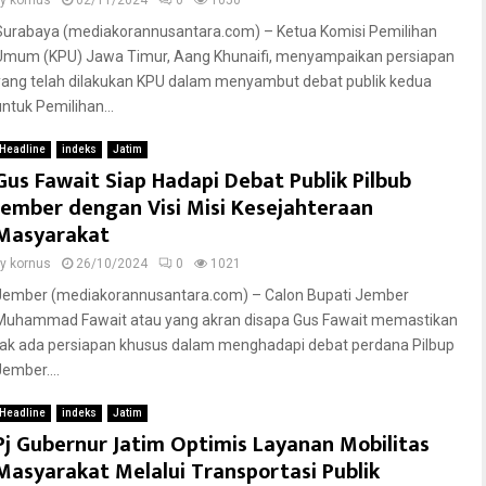
by
kornus
02/11/2024
0
1050
Surabaya (mediakorannusantara.com) – Ketua Komisi Pemilihan
Umum (KPU) Jawa Timur, Aang Khunaifi, menyampaikan persiapan
yang telah dilakukan KPU dalam menyambut debat publik kedua
untuk Pemilihan...
Headline
indeks
Jatim
Gus Fawait Siap Hadapi Debat Publik Pilbub
Jember dengan Visi Misi Kesejahteraan
Masyarakat
by
kornus
26/10/2024
0
1021
Jember (mediakorannusantara.com) – Calon Bupati Jember
Muhammad Fawait atau yang akran disapa Gus Fawait memastikan
tak ada persiapan khusus dalam menghadapi debat perdana Pilbup
Jember....
Headline
indeks
Jatim
Pj Gubernur Jatim Optimis Layanan Mobilitas
Masyarakat Melalui Transportasi Publik