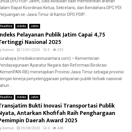
Ketua DPD PDIP Jatim, Said Abdullah saat memberikan arahan
dalam Rapat Koordinasi Ketua, Sekretaris, dan Bendahara DPC PDI
Perjuangan se-Jawa Timur di Kantor DPD PDIP...
Headline
indeks
Jatim
Indeks Pelayanan Publik Jatim Capai 4,75
Tertinggi Nasional 2025
by
kornus
12/01/2026
0
233
Surabaya (mediakorannusantara.com) – Kementerian
Pendayagunaan Aparatur Negara dan Reformasi Birokrasi
(KemenPAN-RB) menetapkan Provinsi Jawa Timur sebagai provinsi
dengan kinerja penyelenggaraan pelayanan publik terbaik nasional
ahun...
Headline
indeks
Jatim
Transjatim Bukti Inovasi Transportasi Publik
Nyata, Antarkan Khofifah Raih Penghargaan
Pemimpin Daerah Award 2025
by
kornus
29/08/2025
0
448