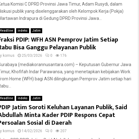
Ketua Komisi C DPRD Provinsi Jawa Timur, Adam Rusydi, dalam
diskusi publik yang diselenggarakan oleh Kelompok Kerja (Pokja)
Wartawan Indrapura di Gedung DPRD Provinsi Jawa...
Headline
indeks
Jatim
Fraksi PDIP: WFH ASN Pemprov Jatim Setiap
Rabu Bisa Ganggu Pelayanan Publik
by
kornus
25/03/2026
0
176
Surabaya (mediakorannusantara.com) – Keputusan Gubernur Jawa
Timur, Khofifah Indar Parawansa, yang menetapkan kebijakan Work
From Home (WFH) bagi ASN dilingkungan Pemprov Jatim setiap hari
abu...
Headline
indeks
Jatim
PDIP Jatim Soroti Keluhan Layanan Publik, Said
Abdullah Minta Kader PDIP Respons Cepat
Persoalan Sosial di Daerah
by
kornus
14/02/2026
0
207