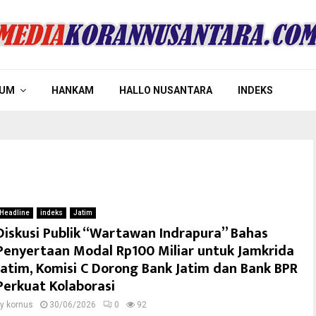
UM
HANKAM
HALLO NUSANTARA
INDEKS
Headline
indeks
Jatim
Diskusi Publik “Wartawan Indrapura” Bahas
Penyertaan Modal Rp100 Miliar untuk Jamkrida
Jatim, Komisi C Dorong Bank Jatim dan Bank BPR
Perkuat Kolaborasi
by
kornus
30/06/2026
0
92