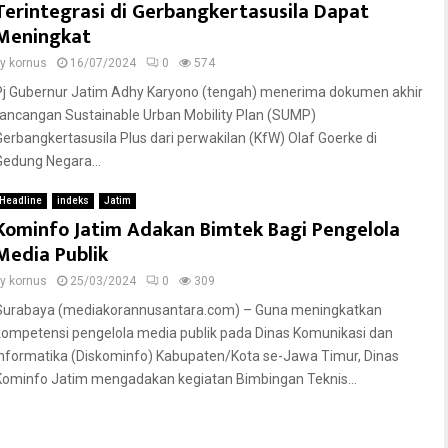
Terintegrasi di Gerbangkertasusila Dapat
Meningkat
by
kornus
16/07/2024
0
574
Pj Gubernur Jatim Adhy Karyono (tengah) menerima dokumen akhir
rancangan Sustainable Urban Mobility Plan (SUMP)
Gerbangkertasusila Plus dari perwakilan (KfW) Olaf Goerke di
Gedung Negara...
Headline
indeks
Jatim
Kominfo Jatim Adakan Bimtek Bagi Pengelola
Media Publik
by
kornus
25/03/2024
0
309
Surabaya (mediakorannusantara.com) – Guna meningkatkan
kompetensi pengelola media publik pada Dinas Komunikasi dan
Informatika (Diskominfo) Kabupaten/Kota se-Jawa Timur, Dinas
Kominfo Jatim mengadakan kegiatan Bimbingan Teknis...