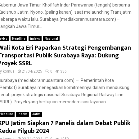
Gubernur Jawa Timur, Khofifah Indar Parawansa (tengah) bersama
Kadishub Jatim, Nyono, (paling kanan) saat melaunching Transjatim
beberapa waktu lalu. Surabaya (mediakorannusantara.com) –
Langkah Jawa Timur...
ekbis
Headline
indeks
Nasional
Wali Kota Eri Paparkan Strategi Pengembangan
Transportasi Publik Surabaya Raya: Dukung
Proyek SSRL
by
kornus
21/04/2025
0
386
Surabaya (mediakorannusantara.com) — Pemerintah Kota
(Pemkot) Surabaya menegaskan komitmennya dalam mendukung
penuh proyek strategis nasional Surabaya Regional Railway Line
(SRRL). Proyek yang bertujuan memodernisasi layanan...
Headline
indeks
Jatim
KPU Jatim Siapkan 7 Panelis dalam Debat Publik
Kedua Pilgub 2024