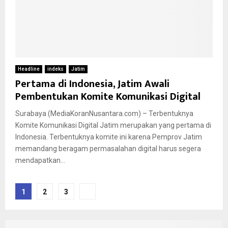
Headline
indeks
Jatim
Pertama di Indonesia, Jatim Awali
Pembentukan Komite Komunikasi Digital
Surabaya (MediaKoranNusantara.com) – Terbentuknya
Komite Komunikasi Digital Jatim merupakan yang pertama di
Indonesia. Terbentuknya komite ini karena Pemprov Jatim
memandang beragam permasalahan digital harus segera
mendapatkan...
Paginasi
1
2
3
pos