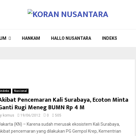
UM
HANKAM
HALLO NUSANTARA
INDEKS
indeks
Nasional
Akibat Pencemaran Kali Surabaya, Ecoton Minta
Ganti Rugi Meneg BUMN Rp 4 M
by
kornus
19/06/2012
0
505
Jakarta (KN) – Karena sudah merusak ekosistem Kali Surabaya,
akibat pencemaran yang dilakukan PG Gempol Krep, Kementrian