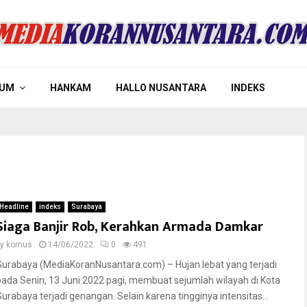
UM
HANKAM
HALLO NUSANTARA
INDEKS
Headline
indeks
Surabaya
Siaga Banjir Rob, Kerahkan Armada Damkar
by
kornus
14/06/2022
0
491
Surabaya (MediaKoranNusantara.com) – Hujan lebat yang terjadi
pada Senin, 13 Juni 2022 pagi, membuat sejumlah wilayah di Kota
Surabaya terjadi genangan. Selain karena tingginya intensitas...