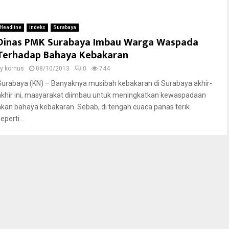
Headline
indeks
Surabaya
Dinas PMK Surabaya Imbau Warga Waspada
Terhadap Bahaya Kebakaran
by
kornus
08/10/2013
0
744
Surabaya (KN) – Banyaknya musibah kebakaran di Surabaya akhir-
akhir ini, masyarakat diimbau untuk meningkatkan kewaspadaan
akan bahaya kebakaran. Sebab, di tengah cuaca panas terik
eperti...