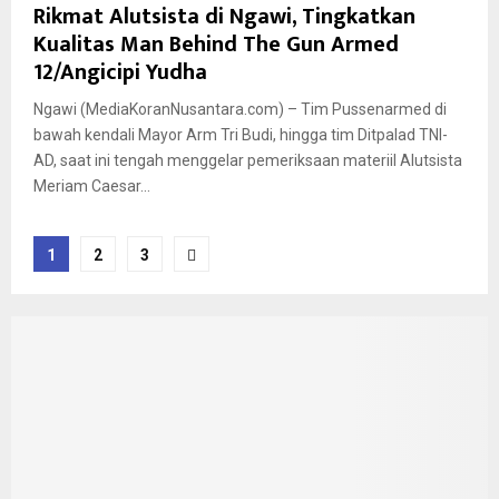
Rikmat Alutsista di Ngawi, Tingkatkan
Kualitas Man Behind The Gun Armed
12/Angicipi Yudha
Ngawi (MediaKoranNusantara.com) – Tim Pussenarmed di
bawah kendali Mayor Arm Tri Budi, hingga tim Ditpalad TNI-
AD, saat ini tengah menggelar pemeriksaan materiil Alutsista
Meriam Caesar...
Paginasi
1
2
3
pos