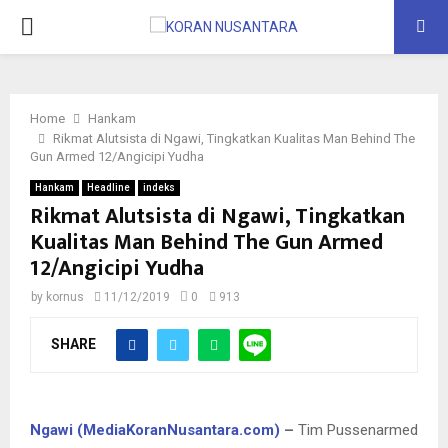
PRIMARY
MENU
Home
Hankam
Rikmat Alutsista di Ngawi, Tingkatkan Kualitas Man Behind The
Gun Armed 12/Angicipi Yudha
Hankam
Headline
indeks
Rikmat Alutsista di Ngawi, Tingkatkan
Kualitas Man Behind The Gun Armed
12/Angicipi Yudha
by
kornus
11/12/2019
0
913
SHARE
Ngawi (MediaKoranNusantara.com)
–
Tim Pussenarmed