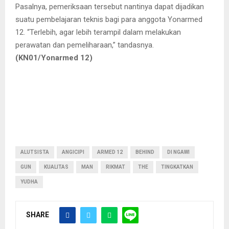
Pasalnya, pemeriksaan tersebut nantinya dapat dijadikan
suatu pembelajaran teknis bagi para anggota Yonarmed
12. “Terlebih, agar lebih terampil dalam melakukan
perawatan dan pemeliharaan,” tandasnya.
(KN01/Yonarmed 12)
ALUTSISTA
ANGICIPI
ARMED 12
BEHIND
DI NGAWI
GUN
KUALITAS
MAN
RIKMAT
THE
TINGKATKAN
YUDHA
SHARE