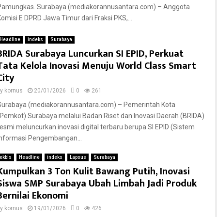
Pamungkas. Surabaya (mediakorannusantara.com) – Anggota
Komisi E DPRD Jawa Timur dari Fraksi PKS,...
Headline
indeks
Surabaya
BRIDA Surabaya Luncurkan SI EPID, Perkuat
Tata Kelola Inovasi Menuju World Class Smart
City
by
kornus
20/01/2026
0
261
Surabaya (mediakorannusantara.com) – Pemerintah Kota
(Pemkot) Surabaya melalui Badan Riset dan Inovasi Daerah (BRIDA)
resmi meluncurkan inovasi digital terbaru berupa SI EPID (Sistem
Informasi Pengembangan...
ekbis
Headline
indeks
Lapsus
Surabaya
Kumpulkan 3 Ton Kulit Bawang Putih, Inovasi
Siswa SMP Surabaya Ubah Limbah Jadi Produk
Bernilai Ekonomi
by
kornus
19/01/2026
0
426