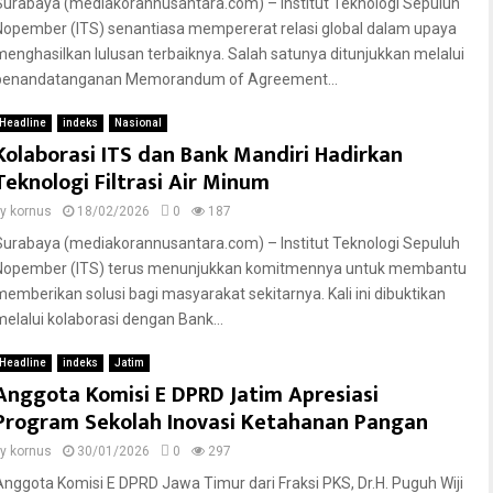
Surabaya (mediakorannusantara.com) – Institut Teknologi Sepuluh
Nopember (ITS) senantiasa mempererat relasi global dalam upaya
menghasilkan lulusan terbaiknya. Salah satunya ditunjukkan melalui
penandatanganan Memorandum of Agreement...
Headline
indeks
Nasional
Kolaborasi ITS dan Bank Mandiri Hadirkan
Teknologi Filtrasi Air Minum
by
kornus
18/02/2026
0
187
Surabaya (mediakorannusantara.com) – Institut Teknologi Sepuluh
Nopember (ITS) terus menunjukkan komitmennya untuk membantu
memberikan solusi bagi masyarakat sekitarnya. Kali ini dibuktikan
melalui kolaborasi dengan Bank...
Headline
indeks
Jatim
Anggota Komisi E DPRD Jatim Apresiasi
Program Sekolah Inovasi Ketahanan Pangan
by
kornus
30/01/2026
0
297
Anggota Komisi E DPRD Jawa Timur dari Fraksi PKS, Dr.H. Puguh Wiji