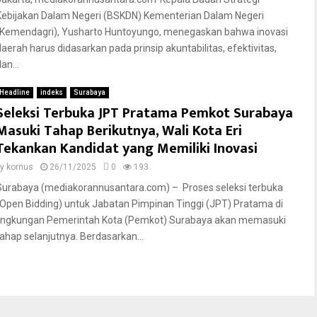
Kebijakan Dalam Negeri (BSKDN) Kementerian Dalam Negeri
(Kemendagri), Yusharto Huntoyungo, menegaskan bahwa inovasi
daerah harus didasarkan pada prinsip akuntabilitas, efektivitas,
an...
Headline
indeks
Surabaya
Seleksi Terbuka JPT Pratama Pemkot Surabaya
Masuki Tahap Berikutnya, Wali Kota Eri
Tekankan Kandidat yang Memiliki Inovasi
by
kornus
26/11/2025
0
193
Surabaya (mediakorannusantara.com) – Proses seleksi terbuka
(Open Bidding) untuk Jabatan Pimpinan Tinggi (JPT) Pratama di
lingkungan Pemerintah Kota (Pemkot) Surabaya akan memasuki
tahap selanjutnya. Berdasarkan...