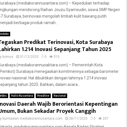
Surabaya (mediakorannusantara.com) – Kepedulian terhadap
lingkungan mendorong Raihan Jouzu Syamsudin, siswa SMP Negeri
57 Surabaya, berinovasi mengolah limbah kulit bawang putih
menjadi berbagai produk ramah...
indeks
Tegaskan Predikat Terinovasi, Kota Surabaya
Lahirkan 1.214 Inovasi Sepanjang Tahun 2025
by
kornus
31/12/2025
0
310
Surabaya (mediakorannusabtara.com) – Pemerintah Kota
(Pemkot) Surabaya menegaskan komitmennya sebagai barometer
inovasi nasional. Hal dibuktikan dengan lahirnya 1.214 inovasi
sepanjang tahun 2025. Bahkan, dalam acara...
ekbis
Hallo Nusantara
Headline
Nasional
Inovasi Daerah Wajib Berorientasi Kepentingan
Umum, Bukan Sekadar Proyek Canggih
by
kurniawan mediakorannusantara.com
28/11/2025
0
207
Jakarta, mediakorannusantara.com-Kepala Badan Strategi