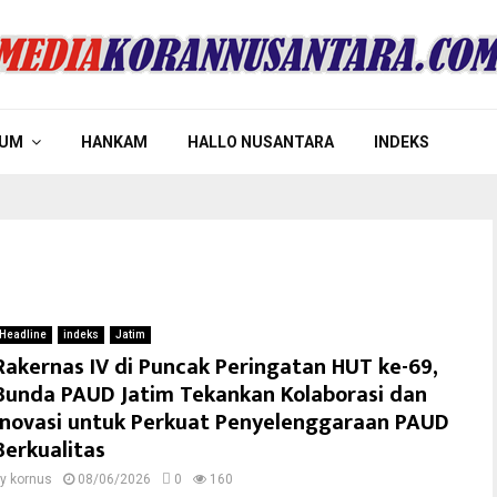
UM
HANKAM
HALLO NUSANTARA
INDEKS
Headline
indeks
Jatim
Rakernas IV di Puncak Peringatan HUT ke-69,
Bunda PAUD Jatim Tekankan Kolaborasi dan
Inovasi untuk Perkuat Penyelenggaraan PAUD
Berkualitas
by
kornus
08/06/2026
0
160