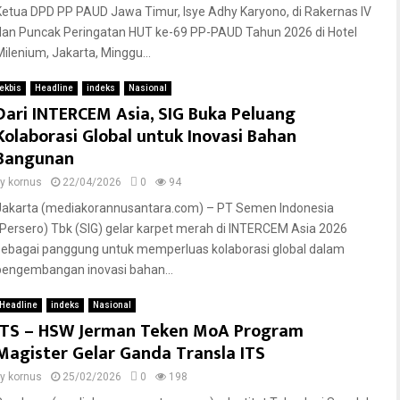
Ketua DPD PP PAUD Jawa Timur, Isye Adhy Karyono, di Rakernas IV
dan Puncak Peringatan HUT ke-69 PP-PAUD Tahun 2026 di Hotel
Milenium, Jakarta, Minggu...
ekbis
Headline
indeks
Nasional
Dari INTERCEM Asia, SIG Buka Peluang
Kolaborasi Global untuk Inovasi Bahan
Bangunan
by
kornus
22/04/2026
0
94
Jakarta (mediakorannusantara.com) – PT Semen Indonesia
(Persero) Tbk (SIG) gelar karpet merah di INTERCEM Asia 2026
sebagai panggung untuk memperluas kolaborasi global dalam
pengembangan inovasi bahan...
Headline
indeks
Nasional
ITS – HSW Jerman Teken MoA Program
Magister Gelar Ganda Transla ITS
by
kornus
25/02/2026
0
198