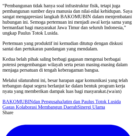
“Pembangunan tidak hanya soal infrastruktur fisik, tetapi juga
pembangunan sumber daya manusia dan nilai-nilai kehidupan. Saya
sangat mengapresiasi langkah BAKOMUBIN dalam menjembatani
hubungan ini. Semoga pertemuan ini menjadi awal kerja sama yang
bermanfaat bagi masyarakat Jawa Timur dan seluruh Indonesia,”
ungkap Paulus Totok Lusida
.
Pertemuan yang produktif ini kemudian ditutup dengan diskusi
santai dan pertukaran pandangan yang mendalam
.
Kedua belah pihak saling berbagi gagasan mengenai berbagai
potensi pengembangan wilayah serta peran masing-masing dalam
menjaga persatuan di tengah keberagaman bangsa
.
Melalui silaturahmi ini, besar harapan agar komunikasi yang telah
terbangun dapat segera berlanjut ke dalam bentuk program kerja
nyata yang memberikan dampak luas bagi masyarakat
.
(wa/an)
BAKOMUBIN
dan Pengusaha
Jatim dan Paulus Totok Lusida
Gagas Kolaborasi Membangun Daerah
Sinergi Ulama
Share