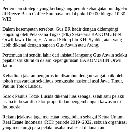
Pertemuan strategis yang berlangsung penuh kehangatan ini digelar
di Breeze Bean Coffee Surabaya, mulai pukul 09.00 hingga 10.30
WIB
.
Dalam kesempatan tersebut, Gus ER hadir dengan didampingi
langsung oleh Pelaksana Tugas (Plt.) Sekretaris BAKOMUBIN
Orwil Jawa Timur, H. Ahmad Siddiq bin KH. Syahid, atau yang
lebih dikenal dengan sapaan Gus Aswin atau Ateng
.
Pertemuan ini sendiri lahir dari inisiatif langsung Gus Aswin selaku
pejabat struktural di dalam kepengurusan BAKOMUBIN Orwil
Jatim
.
Kehadiran jajaran pengurus ini disambut dengan sangat baik oleh
tokoh masyarakat sekaligus pengusaha nasional asal Jawa Timur,
Paulus Totok Lusida
.
Sosok Paulus Totok Lusida dikenal luas sebagai salah satu pelaku
usaha terbesar di sektor properti dan pengembangan kawasan di
Indonesia
.
Rekam jejaknya juga mencatat pengabdian sebagai Ketua Umum
Real Estate Indonesia (REI) periode 2019–2022, sebuah organisasi
yang menaungi para pelaku usaha real estat di tanah air
.