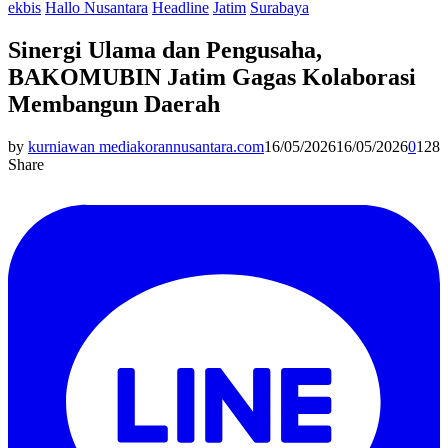
ekbis
Hallo Nusantara
Headline
Jatim
Surabaya
Sinergi Ulama dan Pengusaha,
BAKOMUBIN Jatim Gagas Kolaborasi
Membangun Daerah
by
kurniawan mediakorannusantara.com
16/05/2026
16/05/2026
0
128
Share