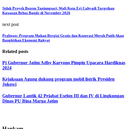
Sidak Proyek Bozem Tanjungsari, Wali Kota Eri Cahyadi Targetkan
Kawasan Bebas Banjir di November 2026
next post
Prabowo: Program Makan Bergizi Gratis dan Koperasi Merah Putih Akan
Bangkitkan Ekonomi Rakyat
Related posts
Pj Gubernur Jatim Adhy Karyono Pimpin Upacara Hardiknas
2024
Kejaksaan Agung dukung program mobil listrik Presiden
Jokowi
Gubernur Lantik 42 Pejabat Eselon III dan IV di Lingkungan
Dinas PU Bina Marga Jatim
Hankam