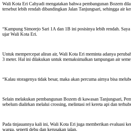
Wali Kota Eri Cahyadi mengatakan bahwa pembangunan Bozem dilakuk
tersebut lebih rendah dibandingkan Jalan Tanjungsari, sehingga air ke
“Kampung Simorejo Sari 1A dan 1B ini posisinya lebih rendah. Saya 
ujar Wali Kota Eri.
Untuk mempercepat aliran air, Wali Kota Eri meminta adanya perubaha
3 meter. Hal ini dilakukan untuk memaksimalkan tampungan air sementa
“Kalau storagenya tidak besar, maka akan percuma airnya bisa meluber 
Selain melakukan pembangunan Bozem di kawasan Tanjungsari, Pemkot
sebelum dialirkan melalui crossing, melintasi rel kereta api dan ter
Pada tinjauannya kali ini, Wali Kota Eri juga memberikan evaluasi 
warga, seperti debu dan kerusakan jalan.