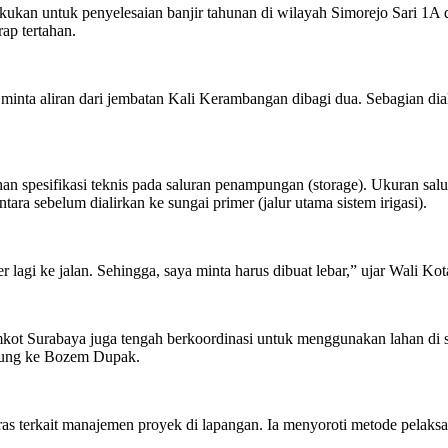
an untuk penyelesaian banjir tahunan di wilayah Simorejo Sari 1A 
rap tertahan.
minta aliran dari jembatan Kali Kerambangan dibagi dua. Sebagian di
n spesifikasi teknis pada saluran penampungan (storage). Ukuran salu
ra sebelum dialirkan ke sungai primer (jalur utama sistem irigasi).
lagi ke jalan. Sehingga, saya minta harus dibuat lebar,” ujar Wali Kot
 Surabaya juga tengah berkoordinasi untuk menggunakan lahan di sis
hubung ke Bozem Dupak.
keras terkait manajemen proyek di lapangan. Ia menyoroti metode pel