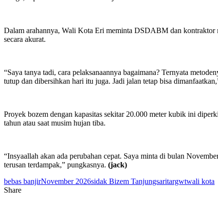
Dalam arahannya, Wali Kota Eri meminta DSDABM dan kontraktor meng
secara akurat.
“Saya tanya tadi, cara pelaksanaannya bagaimana? Ternyata metodenya
tutup dan dibersihkan hari itu juga. Jadi jalan tetap bisa dimanfaatkan
Proyek bozem dengan kapasitas sekitar 20.000 meter kubik ini diperk
tahun atau saat musim hujan tiba.
“Insyaallah akan ada perubahan cepat. Saya minta di bulan November n
terusan terdampak,” pungkasnya.
(jack)
bebas banjir
November 2026
sidak Bizem Tanjungsari
targwt
wali kota
Share