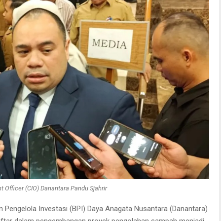
t Officer (CIO) Danantara Pandu Sjahrir
 Pengelola Investasi (BPI) Daya Anagata Nusantara (Danantara)
ndaftar dalam pengembangan proyek pengolahan sampah menjadi