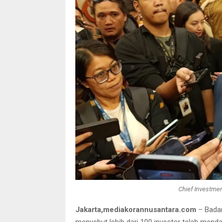
Chief Investmen
Jakarta,mediakorannusantara.com
– Badan
menyebut lebih dari 100 investor telah me