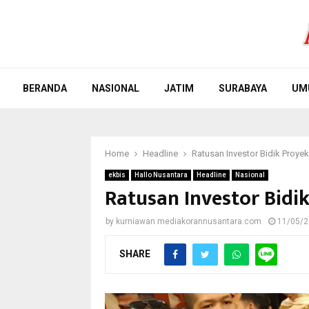
BERANDA
NASIONAL
JATIM
SURABAYA
UM
Home
Headline
Ratusan Investor Bidik Proye
ekbis
Hallo Nusantara
Headline
Nasional
Ratusan Investor Bidi
by
kurniawan mediakorannusantara.com
11/05/
SHARE