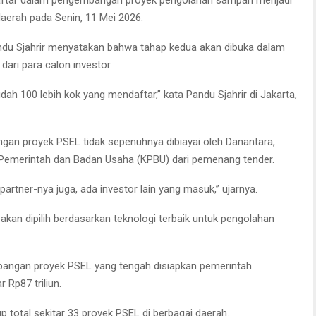
 daerah pada Senin, 11 Mei 2026.
andu Sjahrir menyatakan bahwa tahap kedua akan dibuka dalam
dari para calon investor.
dah 100 lebih kok yang mendaftar,” kata Pandu Sjahrir di Jakarta,
an proyek PSEL tidak sepenuhnya dibiayai oleh Danantara,
emerintah dan Badan Usaha (KPBU) dari pemenang tender.
artner-nya juga, ada investor lain yang masuk,” ujarnya.
 akan dipilih berdasarkan teknologi terbaik untuk pengolahan
mbangan proyek PSEL yang tengah disiapkan pemerintah
 Rp87 triliun.
p total sekitar 33 proyek PSEL di berbagai daerah.