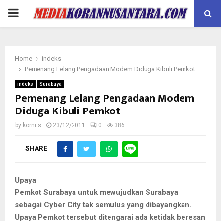
PRIMARY
MENU
Home
indeks
Pemenang Lelang Pengadaan Modem Diduga Kibuli Pemkot
indeks
Surabaya
Pemenang Lelang Pengadaan Modem
Diduga Kibuli Pemkot
by
kornus
23/12/2011
0
386
SHARE
Upaya
Pemkot Surabaya untuk mewujudkan Surabaya
sebagai Cyber City tak semulus yang dibayangkan.
Upaya Pemkot tersebut ditengarai ada ketidak beresan