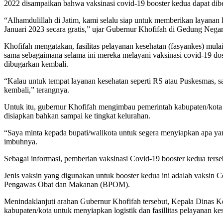
2022 disampaikan bahwa vaksinasi covid-19 booster kedua dapat di
“Alhamdulillah di Jatim, kami selalu siap untuk memberikan layanan
Januari 2023 secara gratis,” ujar Gubernur Khofifah di Gedung Nega
Khofifah mengatakan, fasilitas pelayanan kesehatan (fasyankes) mula
sama sebagaimana selama ini mereka melayani vaksinasi covid-19 dos
dibugarkan kembali.
“Kalau untuk tempat layanan kesehatan seperti RS atau Puskesmas, s
kembali,” terangnya.
Untuk itu, gubernur Khofifah mengimbau pemerintah kabupaten/kota un
disiapkan bahkan sampai ke tingkat kelurahan.
“Saya minta kepada bupati/walikota untuk segera menyiapkan apa yang
imbuhnya.
Sebagai informasi, pemberian vaksinasi Covid-19 booster kedua terse
Jenis vaksin yang digunakan untuk booster kedua ini adalah vaksin
Pengawas Obat dan Makanan (BPOM).
Menindaklanjuti arahan Gubernur Khofifah tersebut, Kepala Dinas K
kabupaten/kota untuk menyiapkan logistik dan fasillitas pelayanan k