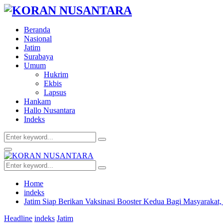
Beranda
Nasional
Jatim
Surabaya
Umum
Hukrim
Ekbis
Lapsus
Hankam
Hallo Nusantara
Indeks
Search
Search
for:
Facebook
Twitter
Youtube
Primary
Menu
Search
Search
for:
Home
indeks
Jatim Siap Berikan Vaksinasi Booster Kedua Bagi Masyarakat, 
Headline
indeks
Jatim