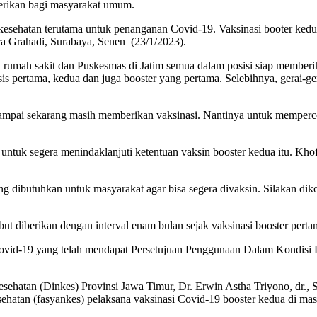
berikan bagi masyarakat umum.
 kesehatan terutama untuk penanganan Covid-19. Vaksinasi booter ked
ra Grahadi, Surabaya, Senen (23/1/2023).
i rumah sakit dan Puskesmas di Jatim semua dalam posisi siap memberi
is pertama, kedua dan juga booster yang pertama. Selebihnya, gerai-
ampai sekarang masih memberikan vaksinasi. Nantinya untuk mempercepat
tuk segera menindaklanjuti ketentuan vaksin booster kedua itu. Khofi
 dibutuhkan untuk masyarakat agar bisa segera divaksin. Silakan dikoo
but diberikan dengan interval enam bulan sejak vaksinasi booster perta
 Covid-19 yang telah mendapat Persetujuan Penggunaan Dalam Kondisi
esehatan (Dinkes) Provinsi Jawa Timur, Dr. Erwin Astha Triyono, dr.,
esehatan (fasyankes) pelaksana vaksinasi Covid-19 booster kedua di ma