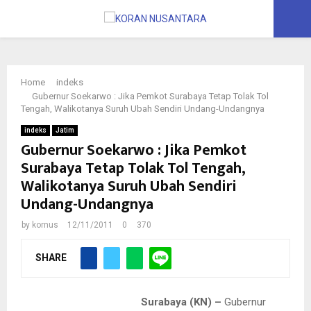
PRIMARY
MENU
Home
indeks
Gubernur Soekarwo : Jika Pemkot Surabaya Tetap Tolak Tol
Tengah, Walikotanya Suruh Ubah Sendiri Undang-Undangnya
indeks
Jatim
Gubernur Soekarwo : Jika Pemkot
Surabaya Tetap Tolak Tol Tengah,
Walikotanya Suruh Ubah Sendiri
Undang-Undangnya
by
kornus
12/11/2011
0
370
SHARE
Surabaya (KN) –
Gubernur