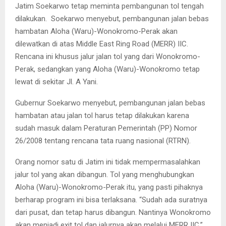
Jatim Soekarwo tetap meminta pembangunan tol tengah
dilakukan. Soekarwo menyebut, pembangunan jalan bebas
hambatan Aloha (Waru)-Wonokromo-Perak akan
dilewatkan di atas Middle East Ring Road (MERR) IIC.
Rencana ini khusus jalur jalan tol yang dari Wonokromo-
Perak, sedangkan yang Aloha (Waru)-Wonokromo tetap
lewat di sekitar Jl. A Yani.
Gubernur Soekarwo menyebut, pembangunan jalan bebas
hambatan atau jalan tol harus tetap dilakukan karena
sudah masuk dalam Peraturan Pemerintah (PP) Nomor
26/2008 tentang rencana tata ruang nasional (RTRN).
Orang nomor satu di Jatim ini tidak mempermasalahkan
jalur tol yang akan dibangun. Tol yang menghubungkan
Aloha (Waru)-Wonokromo-Perak itu, yang pasti pihaknya
berharap program ini bisa terlaksana. “Sudah ada suratnya
dari pusat, dan tetap harus dibangun. Nantinya Wonokromo
akan menjadi exit tol dan jalurnya akan melalui MERR IIC,”