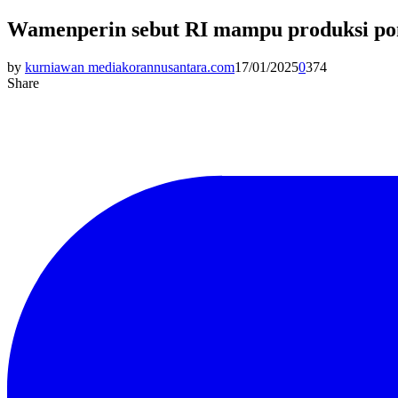
Wamenperin sebut RI mampu produksi pons
by
kurniawan mediakorannusantara.com
17/01/2025
0
374
Share