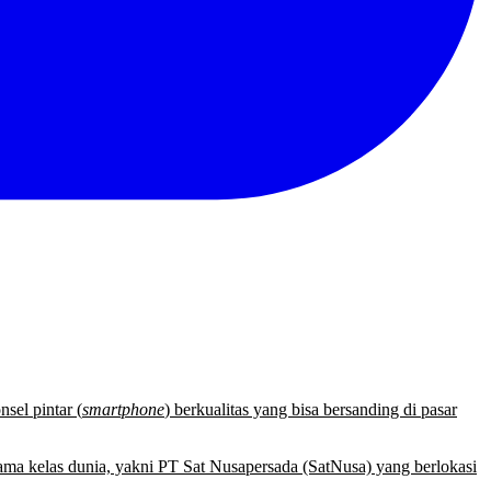
sel pintar (
smartphone
) berkualitas yang bisa bersanding di pasar
enama kelas dunia, yakni PT Sat Nusapersada (SatNusa) yang berlokasi