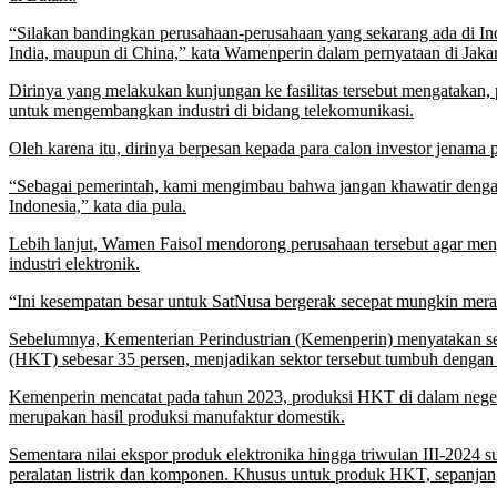
“Silakan bandingkan perusahaan-perusahaan yang sekarang ada di Indo
India, maupun di China,” kata Wamenperin dalam pernyataan di Jakar
Dirinya yang melakukan kunjungan ke fasilitas tersebut mengatakan
untuk mengembangkan industri di bidang telekomunikasi.
Oleh karena itu, dirinya berpesan kepada para calon investor jenama po
“Sebagai pemerintah, kami mengimbau bahwa jangan khawatir dengan 
Indonesia,” kata dia pula.
Lebih lanjut, Wamen Faisol mendorong perusahaan tersebut agar meng
industri elektronik.
“Ini kesempatan besar untuk SatNusa bergerak secepat mungkin mer
Sebelumnya, Kementerian Perindustrian (Kemenperin) menyatakan s
(HKT) sebesar 35 persen, menjadikan sektor tersebut tumbuh dengan 
Kemenperin mencatat pada tahun 2023, produksi HKT di dalam negeri 
merupakan hasil produksi manufaktur domestik.
Sementara nilai ekspor produk elektronika hingga triwulan III-2024 
peralatan listrik dan komponen. Khusus untuk produk HKT, sepanjang 