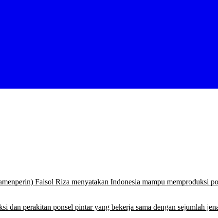
Wamenperin) Faisol Riza menyatakan Indonesia mampu memproduksi pon
duksi dan perakitan ponsel pintar yang bekerja sama dengan sejumlah j