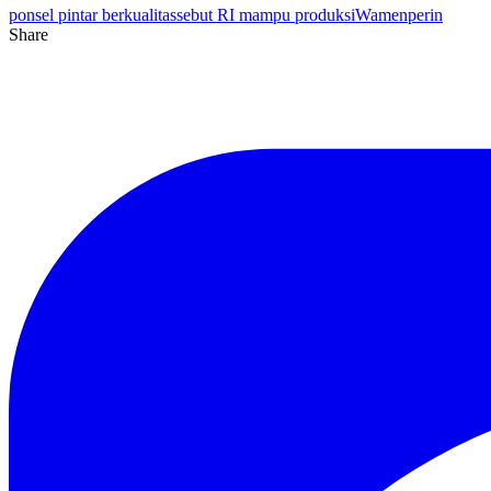
ponsel pintar berkualitas
sebut RI mampu produksi
Wamenperin
Share