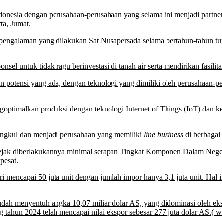
nesia dengan perusahaan-perusahaan yang selama ini menjadi partner m
ta, Jumat.
, pengalaman yang dilakukan Sat Nusapersada selama bertahun-tahun t
nsel untuk tidak ragu berinvestasi di tanah air serta mendirikan fasilita
potensi yang ada, dengan teknologi yang dimiliki oleh perusahaan-pe
optimalkan produksi dengan teknologi Internet of Things (IoT) dan kec
angkul dan menjadi perusahaan yang memiliki
line business
di berbagai 
ejak diberlakukannya minimal serapan Tingkat Komponen Dalam Neger
pesat.
mencapai 50 juta unit dengan jumlah impor hanya 3,1 juta unit. Hal i
sudah menyentuh angka 10,07 miliar dolar AS, yang didominasi oleh eks
tahun 2024 telah mencapai nilai ekspor sebesar 277 juta dolar AS.( w