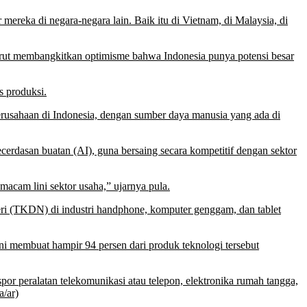
ereka di negara-negara lain. Baik itu di Vietnam, di Malaysia, di
urut membangkitkan optimisme bahwa Indonesia punya potensi besar
s produksi.
rusahaan di Indonesia, dengan sumber daya manusia yang ada di
erdasan buatan (AI), guna bersaing secara kompetitif dengan sektor
macam lini sektor usaha,” ujarnya pula.
i (TKDN) di industri handphone, komputer genggam, dan tablet
ni membuat hampir 94 persen dari produk teknologi tersebut
por peralatan telekomunikasi atau telepon, elektronika rumah tangga,
a/ar)