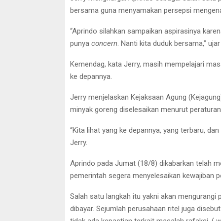
bersama guna menyamakan persepsi mengenai
“Aprindo silahkan sampaikan aspirasinya kare
punya
concern
. Nanti kita duduk bersama,” ujar 
Kemendag, kata Jerry, masih mempelajari mas
ke depannya.
Jerry menjelaskan Kejaksaan Agung (Kejagung
minyak goreng diselesaikan menurut peraturan
“Kita lihat yang ke depannya, yang terbaru, dan
Jerry.
Aprindo pada Jumat (18/8) dikabarkan telah m
pemerintah segera menyelesaikan kewajiban p
Salah satu langkah itu yakni akan mengurangi p
dibayar. Sejumlah perusahaan ritel juga disebu
tidak ada kepastian terkait masalah rafaksi. ( 