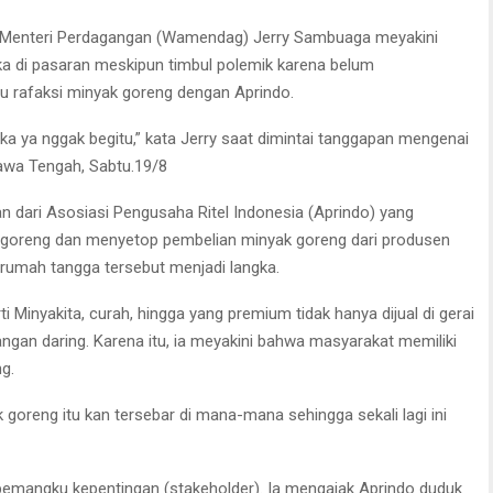
 Menteri Perdagangan (Wamendag) Jerry Sambuaga meyakini
ka di pasaran meskipun timbul polemik karena belum
au rafaksi minyak goreng dengan Aprindo.
ngka ya nggak begitu,” kata Jerry saat dimintai tanggapan mengenai
awa Tengah, Sabtu.19/8
n dari Asosiasi Pengusaha Ritel Indonesia (Aprindo) yang
goreng dan menyetop pembelian minyak goreng dari produsen
umah tangga tersebut menjadi langka.
Minyakita, curah, hingga yang premium tidak hanya dijual di gerai
gangan daring. Karena itu, ia meyakini bahwa masyarakat memiliki
g.
goreng itu kan tersebar di mana-mana sehingga sekali lagi ini
pemangku kepentingan (stakeholder). Ia mengajak Aprindo duduk