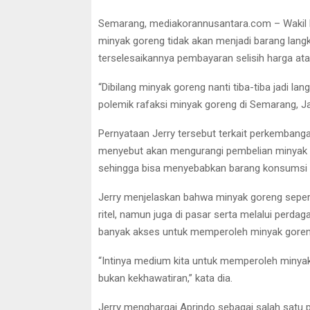
Semarang, mediakorannusantara.com – Wakil
minyak goreng tidak akan menjadi barang lang
terselesaikannya pembayaran selisih harga at
“Dibilang minyak goreng nanti tiba-tiba jadi la
polemik rafaksi minyak goreng di Semarang, J
Pernyataan Jerry tersebut terkait perkembanga
menyebut akan mengurangi pembelian minyak 
sehingga bisa menyebabkan barang konsumsi r
Jerry menjelaskan bahwa minyak goreng seperti 
ritel, namun juga di pasar serta melalui perda
banyak akses untuk memperoleh minyak goren
“Intinya medium kita untuk memperoleh minyak 
bukan kekhawatiran,” kata dia.
Jerry menghargai Aprindo sebagai salah satu 