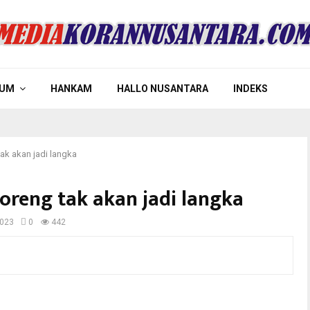
UM
HANKAM
HALLO NUSANTARA
INDEKS
k akan jadi langka
reng tak akan jadi langka
2023
0
442