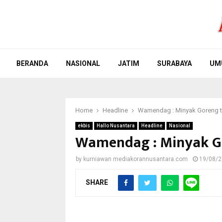
BERANDA
NASIONAL
JATIM
SURABAYA
UM
Home
Headline
Wamendag : Minyak Goreng ta
ekbis
Hallo Nusantara
Headline
Nasional
Wamendag : Minyak Go
by
kurniawan mediakorannusantara.com
19/08/
SHARE