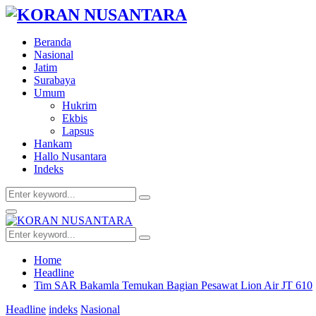
Beranda
Nasional
Jatim
Surabaya
Umum
Hukrim
Ekbis
Lapsus
Hankam
Hallo Nusantara
Indeks
Search
Search
for:
Facebook
Twitter
Youtube
Primary
Menu
Search
Search
for:
Home
Headline
Tim SAR Bakamla Temukan Bagian Pesawat Lion Air JT 610
Headline
indeks
Nasional