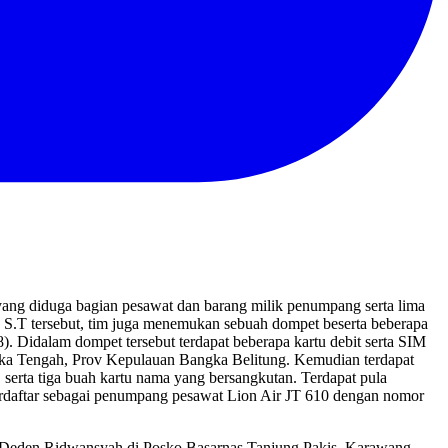
ng diduga bagian pesawat dan barang milik penumpang serta lima
 S.T tersebut, tim juga menemukan sebuah dompet beserta beberapa
8).
Didalam dompet tersebut terdapat beberapa kartu debit serta SIM
gka Tengah, Prov Kepulauan Bangka Belitung. Kemudian terdapat
erta tiga buah kartu nama yang bersangkutan. Terdapat pula
erdaftar sebagai penumpang pesawat Lion Air JT 610 dengan nomor
g Deden Ridwansyah di Posko Basarnas Tanjung Pakis, Karawang,