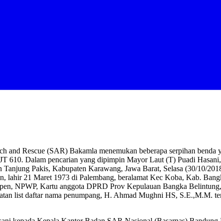
rch and Rescue (SAR) Bakamla menemukan beberapa serpihan benda ya
JT 610. Dalam pencarian yang dipimpin Mayor Laut (T) Puadi Hasani,
iran Tanjung Pakis, Kabupaten Karawang, Jawa Barat, Selasa (30/10/201
un, lahir 21 Maret 1973 di Palembang, beralamat Kec Koba, Kab. Ban
aspen, NPWP, Kartu anggota DPRD Prov Kepulauan Bangka Belintung, s
atatan list daftar nama penumpang, H. Ahmad Mughni HS, S.E.,M.M. t
 Hasani kepada Kepala Kantor Badan SAR Nasional (Basarnas) Bandun