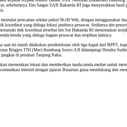
darat, sebelumnya Tim Satgas SAR Bakamla RI juga menyerahkan hasil 
is.
a memulai pencarian sekitar pukul 06.00 Wib, dengan menggunakan dua
itik koordinat yang diduga lokasi jatuhnya pesawat. Sedianya tim p
memasuki titik koordinat tersebut tim Sar Bakamla RI menemukan serpi
enda-benda yang diduga bagian pesawat dan serpihan lainnya.
 saat ini masih dilakukan pendeteksian oleh tiga kapal dari BPPT, k
sarnas Brigjen TNI (Mar) Bambang Suryo AJI didampingi Hendra Sudi
angkar di perairan Tanjung Pakis.
ut akan memetakan lokasi dan memberikan tanda-tanda medan untuk mem
 komunikasi intensif dengan jajaran Basarnas guna mendukung dan me