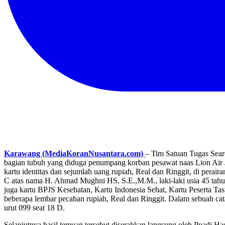
Karawang (MediaKoranNusantara.com)
– Tim Satuan Tugas Sea
bagian tubuh yang diduga penumpang korban pesawat naas Lion Air 
kartu identitas dan sejumlah uang rupiah, Real dan Ringgit, di pera
C atas nama H. Ahmad Mughni HS, S.E.,M.M., laki-laki usia 45 tah
juga kartu BPJS Kesehatan, Kartu Indonesia Sehat, Kartu Peserta T
beberapa lembar pecahan rupiah, Real dan Ringgit. Dalam sebuah c
urut 099 seat 18 D.
Selanjutnya hasil temuan tersebut diserahkan langsung oleh Puadi