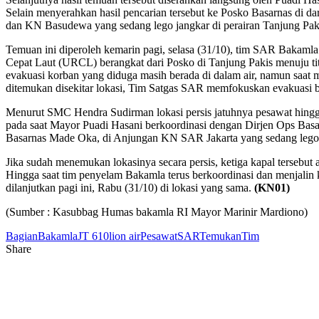
Selain menyerahkan hasil pencarian tersebut ke Posko Basarnas di 
dan KN Basudewa yang sedang lego jangkar di perairan Tanjung Pak
Temuan ini diperoleh kemarin pagi, selasa (31/10), tim SAR Bakaml
Cepat Laut (URCL) berangkat dari Posko di Tanjung Pakis menuju t
evakuasi korban yang diduga masih berada di dalam air, namun saat 
ditemukan disekitar lokasi, Tim Satgas SAR memfokuskan evakuasi b
Menurut SMC Hendra Sudirman lokasi persis jatuhnya pesawat hingga
pada saat Mayor Puadi Hasani berkoordinasi dengan Dirjen Ops Ba
Basarnas Made Oka, di Anjungan KN SAR Jakarta yang sedang lego j
Jika sudah menemukan lokasinya secara persis, ketiga kapal terseb
Hingga saat tim penyelam Bakamla terus berkoordinasi dan menjalin
dilanjutkan pagi ini, Rabu (31/10) di lokasi yang sama.
(KN01)
(Sumber : Kasubbag Humas bakamla RI Mayor Marinir Mardiono)
Bagian
Bakamla
JT 610
lion air
Pesawat
SAR
Temukan
Tim
Share